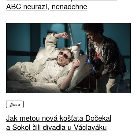
ABC neurazí, nenadchne
glosa
Jak metou nová košťata Dočekal
a Sokol čili divadla u Václaváku