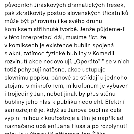
původních Jiráskových dramatických fresek,
pak zkratkovitý postup slovenských třicátníků
může být přirovnán i ke svého druhu
komiksem střihnuté tvorbě. Jenže půjdeme-li
v této interpretaci dál, musíme říct, že
v komiksech je existence bublin spojená
s akcí, zatímco fyzické bubliny v Komedii
rozvinutí akce nedovolují. „Operátoři” se v nich
totiž pohybují natěsno, akce ustupuje
slovnímu popisu, pánové se střídají u jednoho
stojanu s mikrofonem, mikrofonem je vybaven
i trojjediný Jan, neboť jinak by přes stěnu
bubliny jeho hlas k publiku nedolehl. Efektní
samozřejmě je, když se Janova bublina celá
vyplní mlhou z kouřostroje a tím je například
naznačeno upálení Jana Husa a po rozplynutí
mlhy je v útvaru již přítomen Jan Žižka –