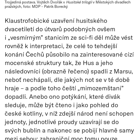
Trojjediná postava. Vojtěch Dvořák v
Husitské trilogii
v Městských divadlech
pražských, foto: MDP – Patrik Borecký
Klaustrofobické uzavření husitského
dvacetiletí do útvarů podobných ovšem
i „vesmírným” stanicím ze sci-fi děl může vést
rovněž k interpretaci, že celé to tehdejší
konání Čechů působilo na zainteresované cizí
mocenské struktury tak, že Hus a jeho
následovníci (obrazně řečeno) spadli z Marsu,
neboť nechápali, dle jakých not se v té době
hraje – a podle toho čeští „mimozemštani”
dopadli. Anebo ono potýkání, které divák
sleduje, může být čteno i jako pohled do
české kotliny, v níž zdejší národ není schopen
jednoty, jednotlivé proudy uzavírají se do
svých bublin a nakonec se pobijí hlavně samy
mezi sebou; zahraniční moc tomu pouze