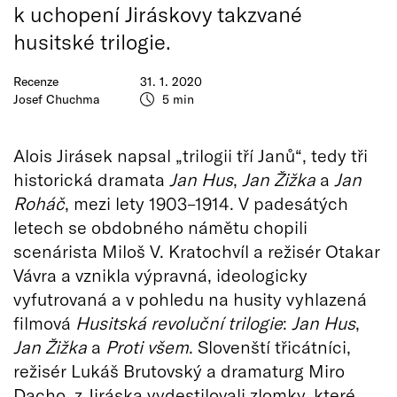
k uchopení Jiráskovy takzvané
husitské trilogie.
Recenze
31. 1. 2020
Josef Chuchma
5 min
Alois Jirásek napsal „trilogii tří Janů“, tedy tři
historická dramata
Jan Hus
,
Jan Žižka
a
Jan
Roháč
, mezi lety 1903–1914. V padesátých
letech se obdobného námětu chopili
scenárista Miloš V. Kratochvíl a režisér Otakar
Vávra a vznikla výpravná, ideologicky
vyfutrovaná a v pohledu na husity vyhlazená
filmová
Husitská revoluční trilogie
:
Jan Hus
,
Jan Žižka
a
Proti všem
. Slovenští třicátníci,
režisér Lukáš Brutovský a dramaturg Miro
Dacho, z Jiráska vydestilovali zlomky, které