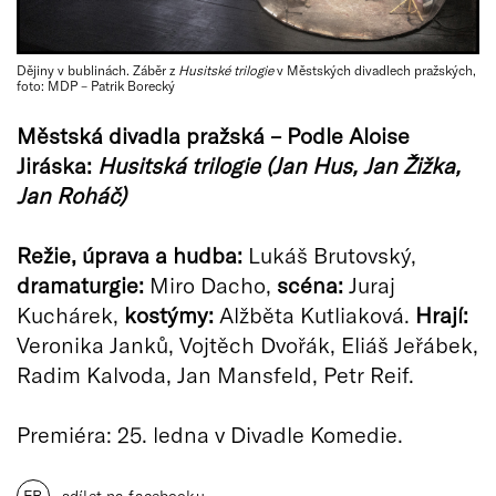
Dějiny v bublinách. Záběr z
Husitské trilogie
v Městských divadlech pražských,
foto: MDP – Patrik Borecký
Městská divadla pražská – Podle Aloise
Jiráska:
Husitská trilogie (Jan Hus, Jan Žižka,
Jan Roháč)
Režie, úprava a hudba:
Lukáš Brutovský,
d
ramaturgie:
Miro Dacho,
scéna
:
Juraj
Kuchárek,
k
ostýmy:
Alžběta Kutliaková.
Hrají:
Veronika Janků, Vojtěch Dvořák, Eliáš Jeřábek,
Radim Kalvoda, Jan Mansfeld, Petr Reif.
Premiéra: 25. ledna v Divadle Komedie.
FB
sdílet na facebooku