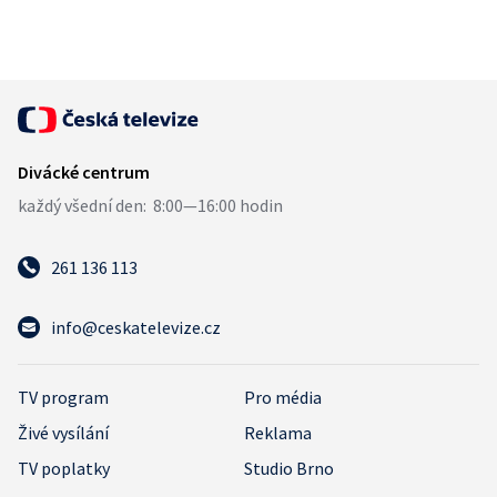
261 136 113
info@ceskatelevize.cz
TV program
Pro média
Živé vysílání
Reklama
TV poplatky
Studio Brno