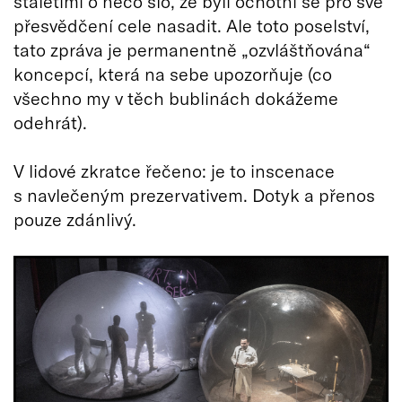
staletími o něco šlo, že byli ochotni se pro své
přesvědčení cele nasadit. Ale toto poselství,
tato zpráva je permanentně „ozvláštňována“
koncepcí, která na sebe upozorňuje (co
všechno my v těch bublinách dokážeme
odehrát).
V lidové zkratce řečeno: je to inscenace
s navlečeným prezervativem. Dotyk a přenos
pouze zdánlivý.