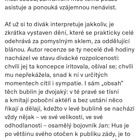
asistuje a ponouká vzájemnou nenávist.
Ať už si to divák interpretuje jakkoliv, je
zkrátka vystaven dění, které se prakticky celé
odehrává za pomyslným sklem, za oddělující
blánou. Autor recenze se ty necelé dvě hodiny
nacházel ve stavu divácké rozpolcenosti:
chvíli jej ta koncepce iritovala, ošíval se; chvíli
mu nepřekážela, snad k ní v určitých
momentech cítil i sympatie. I sám „obsah”
těch bublin je dvojaký: v té pravé se tísní
a kmitají poboční aktéři a bez ustání něco
říkají a dělají, kdežto v levé bublině se nachází
vždy nějak – ve své velikosti, ve své
odhodlanosti – osamělý bojovník Jan: Hus je
po většinu svého otočen k publiku zády, je to