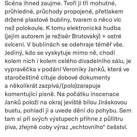
Scéna ihned zaujme. Tvoří ji tři mohutné,
průhledné, průchody propojené, přetlakem
držené plastové bubliny, tvarem o něco víc
než polokoule. K tomu elektronická hudba
(jejím autorem je režisér Brutovský) + ostré
svícení. V bublinách se odehraje téměř vše.
Jediný, kdo se vyskytuje mimo ně, chodí
kolem nich i kolem celého divadelního sálu, je
vypravěčka v podání Veroniky Janků, která ve
staročeštině cituje dobové dokumenty
a několikrát zazpívá/(polo)zarapuje
komentující písně. Na počátku inscenace
Janků položí na okraj jeviště bílou Jiráskovou
bustu, pohladí ji a uvede dění do pohybu. Sem
tam si při svých výstupech přihne z půllitru
piva, zřejmě coby výraz „echtovního“ češství.