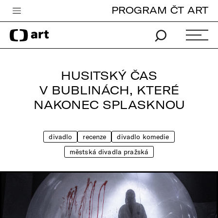
PROGRAM ČT ART
Česká televize
Zpravodajství
Sport
HUSITSKÝ ČAS
iVysílání
V BUBLINÁCH, KTERÉ
NAKONEC SPLASKNOU
TV program
Pro děti
divadlo
recenze
divadlo komedie
edu
městská divadla pražská
Vše o ČT