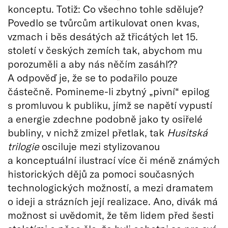
konceptu. Totiž: Co všechno tohle sděluje?
Povedlo se tvůrcům artikulovat onen kvas,
vzmach i běs desátých až třicátých let 15.
století v českých zemích tak, abychom mu
porozuměli a aby nás něčím zasáhl??
A odpověď je, že se to podařilo pouze
částečně. Pomineme-li zbytný „pivní“ epilog
s promluvou k publiku, jímž se napětí vypustí
a energie zdechne podobně jako ty osiřelé
bubliny, v nichž zmizel přetlak, tak
Husitská
trilogie
osciluje mezi stylizovanou
a konceptuální ilustrací více či méně známých
historických dějů za pomoci současných
technologických možností, a mezi dramatem
o ideji a strázních její realizace. Ano, divák má
možnost si uvědomit, že těm lidem před šesti