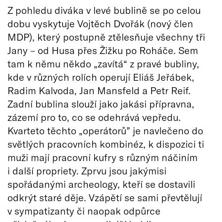
Z pohledu diváka v levé bublině se po celou
dobu vyskytuje Vojtěch Dvořák (nový člen
MDP), který postupně ztělesňuje všechny tři
Jany – od Husa přes Žižku po Roháče. Sem
tam k němu někdo „zavítá“ z pravé bubliny,
kde v různých rolích operují Eliáš Jeřábek,
Radim Kalvoda, Jan Mansfeld a Petr Reif.
Zadní bublina slouží jako jakási přípravna,
zázemí pro to, co se odehrává vepředu.
Kvarteto těchto „operátorů” je navlečeno do
světlých pracovních kombinéz, k dispozici ti
muži mají pracovní kufry s různým náčiním
i další propriety. Zprvu jsou jakýmisi
spořádanými archeology, kteří se dostavili
odkrýt staré děje. Vzápětí se sami převtělují
v sympatizanty či naopak odpůrce