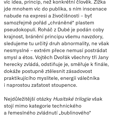
víc idea, princip, než konkrétní člověk. Žižka
jde mnohem víc do publika, s ním inscenace
nabude na expresi a živočišnosti – byť
samozřejmě pořád „chráněné“ plastem
pseudokopulí. Roháč z Dubé je podán coby
krajnost, bránění principu všemu navzdory,
sledujeme tu určitý druh abnormality, ne však
nesmyslné – extrém přece nemusí postrádat
smysl a étos. Vojtěch Dvořák všechny tři Jany
herecky zvládá, odstiňuje je, směřuje k finále,
dokáže postupně ztělesnit zásadovost
praktikujícího myslitele, energii válečníka
i naprostou zaťatost stoupence.
Nejdůležitější otázky
Husitské trilogie
však
stojí mimo kategorie technického
a řemeslného zvládnutí „bublinového“