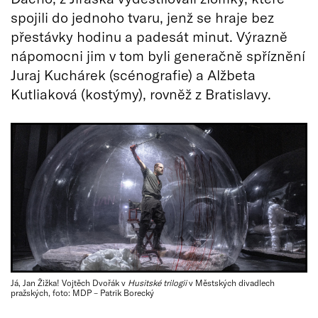
spojili do jednoho tvaru, jenž se hraje bez
přestávky hodinu a padesát minut. Výrazně
nápomocni jim v tom byli generačně spříznění
Juraj Kuchárek (scénografie) a Alžbeta
Kutliaková (kostýmy), rovněž z Bratislavy.
Já, Jan Žižka! Vojtěch Dvořák v
Husitské trilogii
v Městských divadlech
pražských, foto: MDP – Patrik Borecký