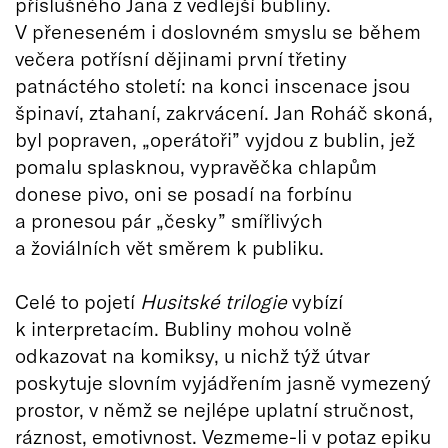
příslušného Jana z vedlejší bubliny.
V přeneseném i doslovném smyslu se během
večera potřísní dějinami první třetiny
patnáctého století: na konci inscenace jsou
špinaví, ztahaní, zakrvácení. Jan Roháč skoná,
byl popraven, „operátoři” vyjdou z bublin, jež
pomalu splasknou, vypravěčka chlapům
donese pivo, oni se posadí na forbínu
a pronesou pár „česky” smířlivých
a žoviálních vět směrem k publiku.
Celé to pojetí
Husitské trilogie
vybízí
k interpretacím. Bubliny mohou volně
odkazovat na komiksy, u nichž týž útvar
poskytuje slovním vyjádřením jasně vymezený
prostor, v němž se nejlépe uplatní stručnost,
ráznost, emotivnost. Vezmeme-li v potaz epiku