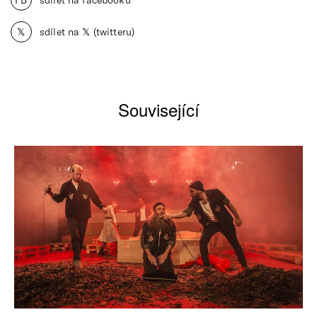
𝕏
sdílet na 𝕏 (twitteru)
Související