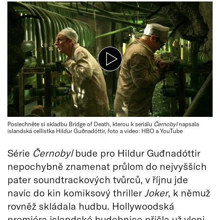
Poslechněte si skladbu Bridge of Death, kterou k seriálu
Černobyl
napsala
islandská cellistka Hildur Guðnadóttir, foto a video: HBO a YouTube
Série
Černobyl
bude pro Hildur Guđnadóttir
nepochybně znamenat průlom do nejvyšších
pater soundtrackových tvůrců, v říjnu jde
navíc do kin komiksový thriller
Joker
, k němuž
rovněž skládala hudbu. Hollywoodská
premiéra islandské hudebnice přišla už vloni