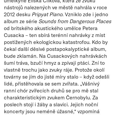
umělkyně Eliška Cílková, která ze zvuků
nástrojů nalezených ve městě nahrála v roce
2012 desku
Pripyat Piano
. Vzniklo zde i jedno
album ze série
Sounds from Dangerous Places
od britského akustického umělce Petera
Cusacka – ten sbírá terénní nahrávky z míst
postižených ekologickou katastrofou. Kdo by
čekal další děsivé postapokalyptické album,
bude zklamán. Na Cusackových nahrávkách
šumí tráva, bzučí hmyz a zpívají ptáci. Zní to
vlastně trochu jako zvuky ráje. Protože okolí
továrny se jím do jisté míry stalo – když odešli
lidé, přistěhovala se sem zvířata. „Vášnivý
ranní chór zvířecích druhů se pro mě stal
charakteristickým zvukem Černobylu. Za
poslech stojí i žáby a slavíci. Jejich noční
koncerty jsou neméně úžasné,“ vzpomíná