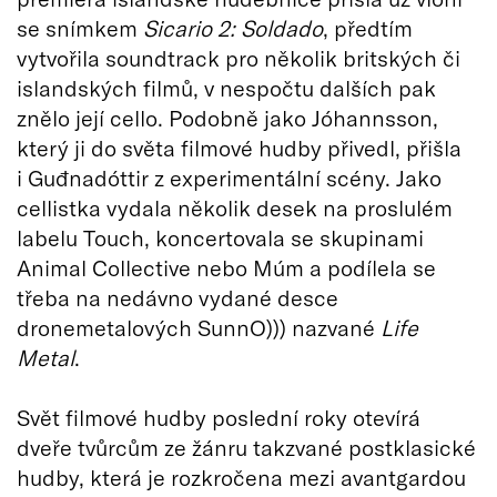
se snímkem
Sicario 2: Soldado
, předtím
vytvořila soundtrack pro několik britských či
islandských filmů, v nespočtu dalších pak
znělo její cello. Podobně jako Jóhannsson,
který ji do světa filmové hudby přivedl, přišla
i Guđnadóttir z experimentální scény. Jako
cellistka vydala několik desek na proslulém
labelu Touch, koncertovala se skupinami
Animal Collective nebo Múm a podílela se
třeba na nedávno vydané desce
dronemetalových SunnO))) nazvané
Life
Metal
.
Svět filmové hudby poslední roky otevírá
dveře tvůrcům ze žánru takzvané postklasické
hudby, která je rozkročena mezi avantgardou