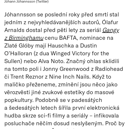
Jóhann Jóhannsson (Twitter)
Jóhannsson se poslední roky před smrtí stal
jedním z nejvyhledávanějších autorů, Ólafur
Arnalds dostal před pěti lety za seriál
Gangy
z Birminghamu
cenu BAFTA, nominace na
Zlaté Glóby mají Hauschka a Dustin
O’Halloran (z dua Winged Victory for the
Sullen) nebo Alva Noto. Značný ohlas sklidili
na tomto poli i Jonny Greenwood z Radiohead
či Trent Reznor z Nine Inch Nails. Když to
maličko přeženeme, zmínění jsou něco jako
věrozvěsti jiné zvukové estetiky do masové
popkultury. Podobně se v padesátých
a šedesátých letech šířila první elektronická
hudba skrze sci-fi filmy a seriály – infikovala
posluchače něčím dosud neslyšeným. Proč by