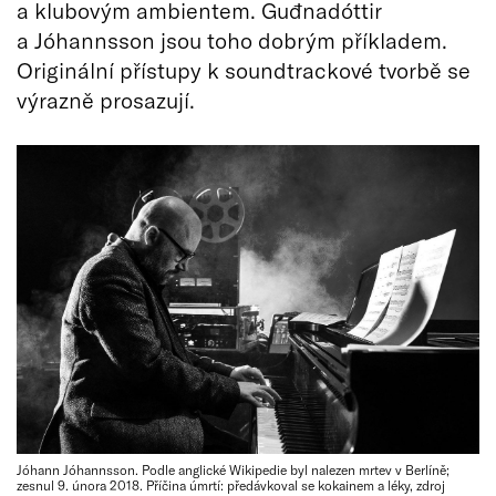
a klubovým ambientem. Guđnadóttir
a Jóhannsson jsou toho dobrým příkladem.
Originální přístupy k soundtrackové tvorbě se
výrazně prosazují.
Jóhann Jóhannsson. Podle anglické Wikipedie byl nalezen mrtev v Berlíně;
zesnul 9. února 2018. Příčina úmrtí: předávkoval se kokainem a léky, zdroj