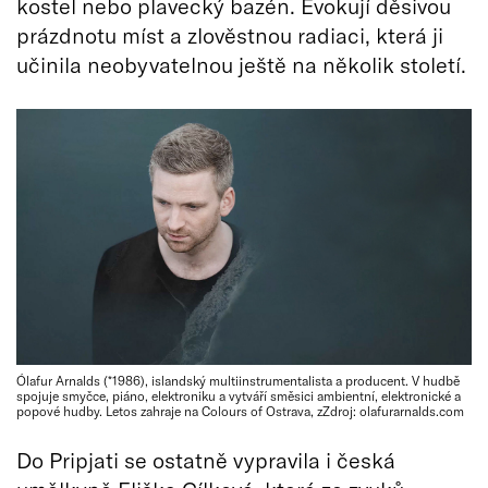
kostel nebo plavecký bazén. Evokují děsivou
prázdnotu míst a zlověstnou radiaci, která ji
učinila neobyvatelnou ještě na několik století.
Ólafur Arnalds (*1986), islandský multiinstrumentalista a producent. V hudbě
spojuje smyčce, piáno, elektroniku a vytváří směsici ambientní, elektronické a
popové hudby. Letos zahraje na Colours of Ostrava, zZdroj: olafurarnalds.com
Do Pripjati se ostatně vypravila i česká