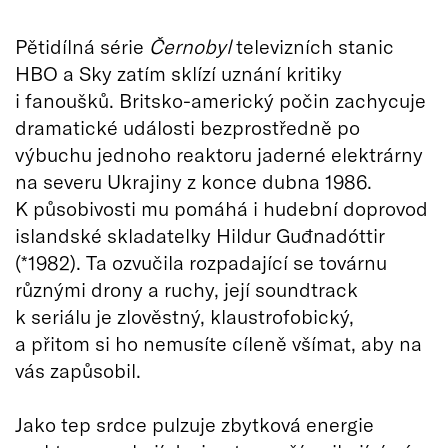
Pětidílná série
Černobyl
televizních stanic
HBO a Sky zatím sklízí uznání kritiky
i fanoušků. Britsko-americký počin zachycuje
dramatické události bezprostředně po
výbuchu jednoho reaktoru jaderné elektrárny
na severu Ukrajiny z konce dubna 1986.
K působivosti mu pomáhá i hudební doprovod
islandské skladatelky Hildur Guđnadóttir
(*1982). Ta ozvučila rozpadající se továrnu
různými drony a ruchy, její soundtrack
k seriálu je zlověstný, klaustrofobický,
a přitom si ho nemusíte cíleně všímat, aby na
vás zapůsobil.
Jako tep srdce pulzuje zbytková energie