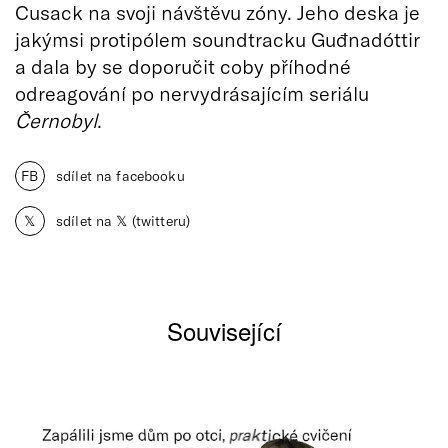
Cusack na svoji návštěvu zóny. Jeho deska je
jakýmsi protipólem soundtracku Guđnadóttir
a dala by se doporučit coby příhodné
odreagování po nervydrásajícím seriálu
Černobyl
.
FB
sdílet na facebooku
𝕏
sdílet na 𝕏 (twitteru)
Související