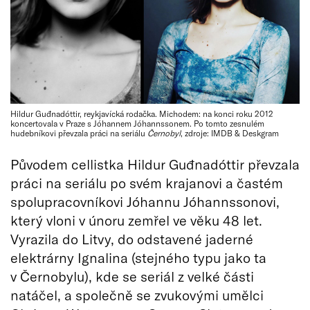
Hildur Guđnadóttir, reykjavícká rodačka. Michodem: na konci roku 2012
koncertovala v Praze s Jóhannem Jóhannssonem. Po tomto zesnulém
hudebníkovi převzala práci na seriálu
Černobyl
, zdroje: IMDB & Deskgram
Původem cellistka Hildur Guđnadóttir převzala
práci na seriálu po svém krajanovi a častém
spolupracovníkovi Jóhannu Jóhannssonovi,
který vloni v únoru zemřel ve věku 48 let.
Vyrazila do Litvy, do odstavené jaderné
elektrárny Ignalina (stejného typu jako ta
v Černobylu), kde se seriál z velké části
natáčel, a společně se zvukovými umělci