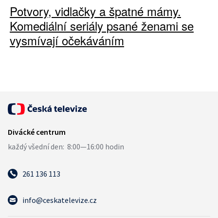
Potvory, vidlačky a špatné mámy.
Komediální seriály psané ženami se
vysmívají očekáváním
261 136 113
info@ceskatelevize.cz