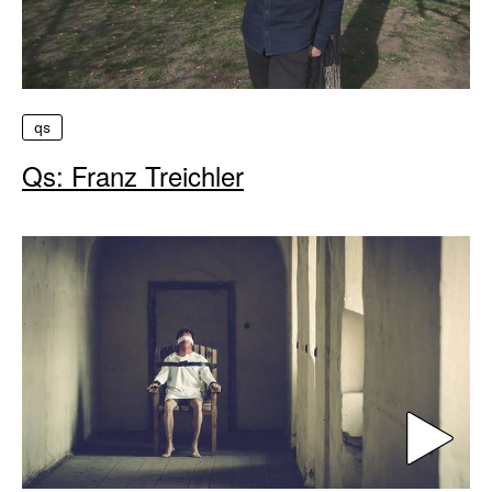
qs
Qs: Franz Treichler