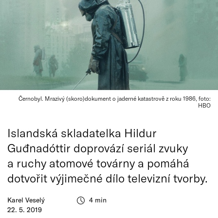
Černobyl. Mrazivý (skoro)dokument o jaderné katastrově z roku 1986, foto:
HBO
Islandská skladatelka Hildur
Guđnadóttir doprovází seriál zvuky
a ruchy atomové továrny a pomáhá
dotvořit výjimečné dílo televizní tvorby.
Karel Veselý
4 min
22. 5. 2019