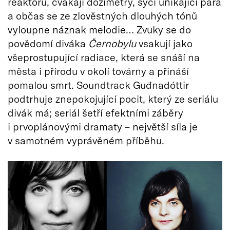
reaktoru, cvakají dozimetry, syčí unikající pára
a občas se ze zlověstných dlouhých tónů
vyloupne náznak melodie… Zvuky se do
povědomí diváka
Černobylu
vsakují jako
všeprostupující radiace, která se snáší na
města i přírodu v okolí továrny a přináší
pomalou smrt. Soundtrack Guđnadóttir
podtrhuje znepokojující pocit, který ze seriálu
divák má; seriál šetří efektními záběry
i prvoplánovými dramaty – největší síla je
v samotném vyprávěném příběhu.