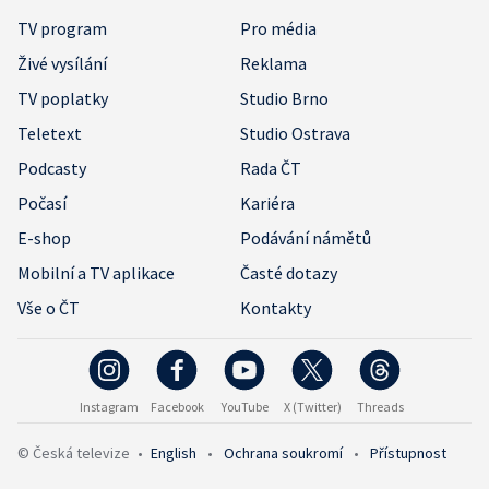
TV program
Pro média
Živé vysílání
Reklama
TV poplatky
Studio Brno
Teletext
Studio Ostrava
Podcasty
Rada ČT
Počasí
Kariéra
E-shop
Podávání námětů
Mobilní a TV aplikace
Časté dotazy
Vše o ČT
Kontakty
Instagram
Facebook
YouTube
X (Twitter)
Threads
© Česká televize
•
English
•
Ochrana soukromí
•
Přístupnost