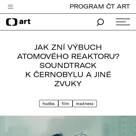
PROGRAM ČT ART
Česká televize
Zpravodajství
Sport
JAK ZNÍ VÝBUCH
iVysílání
ATOMOVÉHO REAKTORU?
SOUNDTRACK
TV program
K ČERNOBYLU A JINÉ
Pro děti
ZVUKY
edu
Vše o ČT
hudba
film
madness