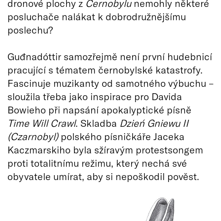
dronové plochy z
Černobylu
nemohly některé
posluchače nalákat k dobrodružnějšímu
poslechu?
Guđnadóttir samozřejmě není první hudebnicí
pracující s tématem černobylské katastrofy.
Fascinuje muzikanty od samotného výbuchu –
sloužila třeba jako inspirace pro Davida
Bowieho při napsání apokalyptické písně
Time Will Crawl
. Skladba
Dzień Gniewu II
(Czarnobyl)
polského písničkáře Jaceka
Kaczmarskiho byla sžíravým protestsongem
proti totalitnímu režimu, který nechá své
obyvatele umírat, aby si nepoškodil pověst.