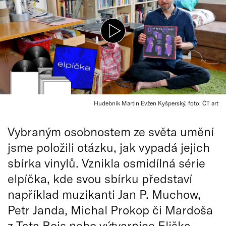
Hudebník Martin Evžen Kyšperský, foto: ČT art
Vybraným osobnostem ze světa umění
jsme položili otázku, jak vypadá jejich
sbírka vinylů. Vznikla osmidílná série
elpíčka, kde svou sbírku představí
například muzikanti Jan P. Muchow,
Petr Janda, Michal Prokop či Mardoša
z Tata Bojs nebo výtvarnice Eliška