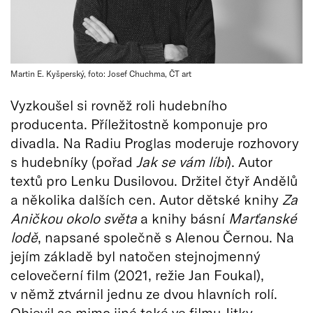
Martin E. Kyšperský, foto: Josef Chuchma, ČT art
Vyzkoušel si rovněž roli hudebního
producenta. Příležitostně komponuje pro
divadla. Na Radiu Proglas moderuje rozhovory
s hudebníky (pořad
Jak se vám líbí
). Autor
textů pro Lenku Dusilovou. Držitel čtyř Andělů
a několika dalších cen. Autor dětské knihy
Za
Aničkou okolo světa
a knihy básní
Marťanské
lodě
, napsané společně s Alenou Černou. Na
jejím základě byl natočen stejnojmenný
celovečerní film (2021, režie Jan Foukal),
v němž ztvárnil jednu ze dvou hlavních rolí.
Objevil se mimo jiné také ve filmu Jitky