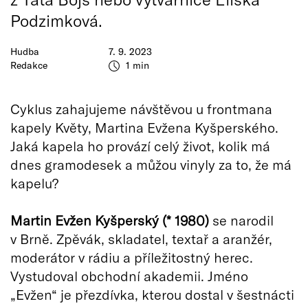
Podzimková.
Hudba
7. 9. 2023
Redakce
1 min
Cyklus zahajujeme návštěvou u frontmana
kapely Květy, Martina Evžena Kyšperského.
Jaká kapela ho provází celý život, kolik má
dnes gramodesek a můžou vinyly za to, že má
kapelu?
Martin Evžen Kyšperský
(* 1980)
se narodil
v Brně. Zpěvák, skladatel, textař a aranžér,
moderátor v rádiu a příležitostný herec.
Vystudoval obchodní akademii. Jméno
„Evžen“ je přezdívka, kterou dostal v šestnácti