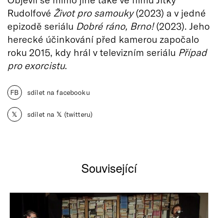
Rudolfové
Život pro samouky
(2023) a v jedné
epizodě seriálu
Dobré ráno, Brno!
(2023). Jeho
herecké účinkování před kamerou započalo
roku 2015, kdy hrál v televizním seriálu
Případ
pro exorcistu
.
FB
sdílet na facebooku
𝕏
sdílet na 𝕏 (twitteru)
Související