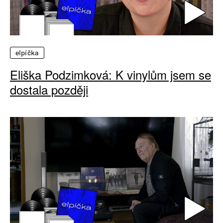
elpíčka
Eliška Podzimková: K vinylům jsem se
dostala později