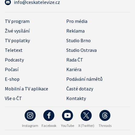
info@ceskatelevize.cz
TV program
Pro média
Živé vysílání
Reklama
TV poplatky
Studio Brno
Teletext
Studio Ostrava
Podcasty
Rada ČT
Počasí
Kariéra
E-shop
Podávání námětů
Mobilní a TV aplikace
Časté dotazy
Vše o ČT
Kontakty
Instagram
Facebook
YouTube
X (Twitter)
Threads