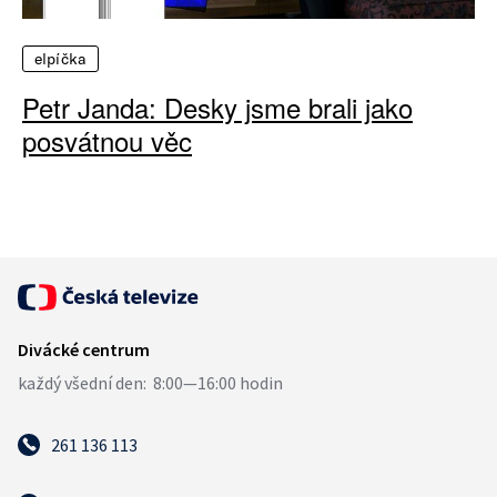
elpíčka
Petr Janda: Desky jsme brali jako
posvátnou věc
261 136 113