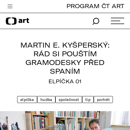
PROGRAM ČT ART
Česká televize
Zpravodajství
Sport
MARTIN E. KYŠPERSKÝ:
iVysílání
RÁD SI POUŠTÍM
GRAMODESKY PŘED
TV program
SPANÍM
Pro děti
ELPÍČKA 01
edu
Vše o ČT
elpíčka
hudba
společnost
tip
portrét