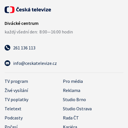
261 136 113
info@ceskatelevize.cz
TV program
Pro média
Živé vysílání
Reklama
TV poplatky
Studio Brno
Teletext
Studio Ostrava
Podcasty
Rada ČT
Počasí
Kariéra