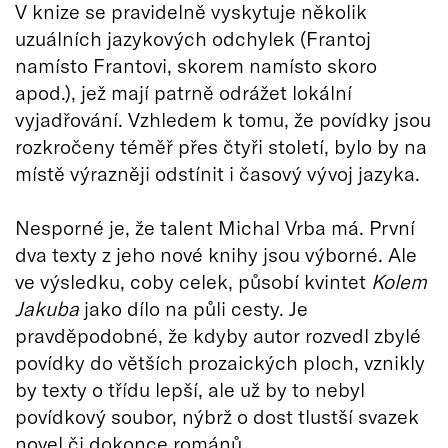
V knize se pravidelně vyskytuje několik
uzuálních jazykových odchylek (Frantoj
namísto Frantovi, skorem namísto skoro
apod.), jež mají patrně odrážet lokální
vyjadřování. Vzhledem k tomu, že povídky jsou
rozkročeny téměř přes čtyři století, bylo by na
místě výrazněji odstínit i časový vývoj jazyka.
Nesporné je, že talent Michal Vrba má. První
dva texty z jeho nové knihy jsou výborné. Ale
ve výsledku, coby celek, působí kvintet
Kolem
Jakuba
jako dílo na půli cesty. Je
pravděpodobné, že kdyby autor rozvedl zbylé
povídky do větších prozaických ploch, vznikly
by texty o třídu lepší, ale už by to nebyl
povídkový soubor, nýbrž o dost tlustší svazek
novel či dokonce románů.