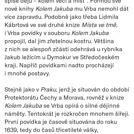
spíše dějů – kolem věcí a míst“. Formou své
nové knihy
Kolem Jakuba
mu Vrba nemohl dát
více zapravdu. Podobně jako třeba Lidmila
Kábrtová ve své druhé knize
Místa ve tmě
,
i Vrba povídky v souboru
Kolem Jakuba
propojil, dal jim zřetelnou kostru. Většina
z nich se alespoň zčásti odehrává u rybníka
Jakub ležícím u Dymokur ve Středočeském
kraji. Napříč povídkami nadto procházejí
i mnohé postavy.
Stejně jako v
Praku
, jenž je situován do období
Protektorátu Čechy a Morava, rovněž v knize
Kolem Jakuba
se Vrba opírá o silné dějinné
náměty. Tentokrát je rozkročen mnohem šířeji.
První povídka je časově situována do roku
1639, tedy do časů třicetileté války,