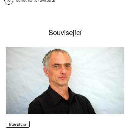
𝕏
sdílet na 𝕏 (twitteru)
Související
literatura