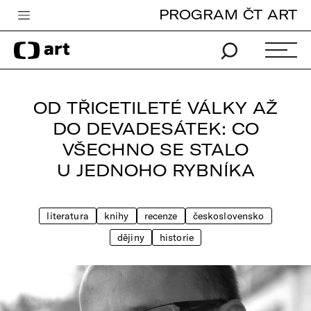
PROGRAM ČT ART
Česká televize
Zpravodajství
Sport
OD TŘICETILETÉ VÁLKY AŽ
iVysílání
DO DEVADESÁTEK: CO
VŠECHNO SE STALO
TV program
U JEDNOHO RYBNÍKA
Pro děti
edu
literatura
knihy
recenze
československo
Vše o ČT
dějiny
historie