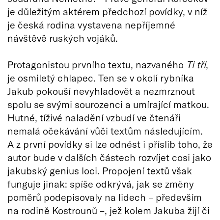
je důležitým aktérem předchozí povídky, v níž
je česká rodina vystavena nepříjemné
návštěvě ruských vojáků.
Protagonistou prvního textu, nazvaného
Ti tři
,
je osmiletý chlapec. Ten se v okolí rybníka
Jakub pokouší nevyhladovět a nezmrznout
spolu se svými sourozenci a umírající matkou.
Hutné, tíživé naladění vzbudí ve čtenáři
nemalá očekávání vůči textům následujícím.
A z první povídky si lze odnést i příslib toho, že
autor bude v dalších částech rozvíjet cosi jako
jakubský genius loci. Propojení textů však
funguje jinak: spíše odkrývá, jak se změny
poměrů podepisovaly na lidech – především
na rodině Kostrounů –, jež kolem Jakuba žijí či