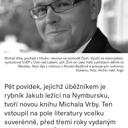
Michal Vrba, pochází z Hlušic, vesnice na východě Čech. Vyučil se nástrojařem,
vystudoval UJEP v Ústí nad Labem, učil. Živil se i jako řidič a přístavní dělník ve
Skotsku. Nyní žije s rodinou v Novém Bydžově a pracuje pro rodinnou
tiskárnu, foto: Archiv nakl. Argo
Pět povídek, jejichž úběžníkem je
rybník Jakub ležící na Nymbursku,
tvoří novou knihu Michala Vrby. Ten
vstoupil na pole literatury vcelku
suverénně, před třemi roky vydaným