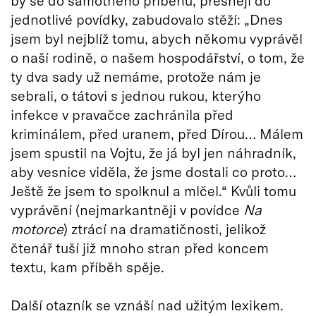
by se do samotného příběhu, přesněji do
jednotlivé povídky, zabudovalo stěží: „Dnes
jsem byl nejblíž tomu, abych někomu vyprávěl
o naší rodině, o našem hospodářství, o tom, že
ty dva sady už nemáme, protože nám je
sebrali, o tátovi s jednou rukou, kterýho
infekce v pravačce zachránila před
kriminálem, před uranem, před Dírou… Málem
jsem spustil na Vojtu, že já byl jen náhradník,
aby vesnice viděla, že jsme dostali co proto…
Ještě že jsem to spolknul a mlčel.“ Kvůli tomu
vyprávění (nejmarkantněji v povídce
Na
motorce
) ztrácí na dramatičnosti, jelikož
čtenář tuší již mnoho stran před koncem
textu, kam příběh spěje.
Další otazník se vznáší nad užitým lexikem.