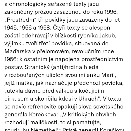
a chronologicky seřazené texty jsou
zakončeny prózou zasazenou do roku 1996.
„Prostřední“ tři povídky jsou zasazeny do let
1945, 1956 a 1958. Čtyři texty se alespoň
zčásti odehrávají v blízkosti rybníka Jakub,
výjimku tvoří třetí povídka, situovaná do
Maďarska v přelomovém, revolučním roce
1956; k ostatním je napojena prostřednictvím
postav. Stranický (anti)hrdina hledá
v rozbouřených ulicích svou milenku Marii,
jejíž matka, jak naznačuje předchozí povídka,
„utekla dávno před válkou s kočujícím
cirkusem a skončila kdesi v Uhrách“. V textu
se navíc refrénovitě opakují slova sovětského
generála Korečkova: „‚V kritických chvílích
rozhodují maličkosti, to si pamatujte,
soudruhu Némethe!‘“ Právě generál Korečkov