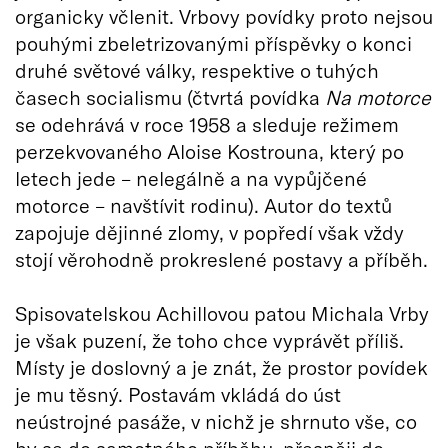
organicky včlenit. Vrbovy povídky proto nejsou
pouhými zbeletrizovanými příspěvky o konci
druhé světové války, respektive o tuhých
časech socialismu (čtvrtá povídka
Na motorce
se odehrává v roce 1958 a sleduje režimem
perzekvovaného Aloise Kostrouna, který po
letech jede – nelegálně a na vypůjčené
motorce – navštívit rodinu). Autor do textů
zapojuje dějinné zlomy, v popředí však vždy
stojí věrohodně prokreslené postavy a příběh.
Spisovatelskou Achillovou patou Michala Vrby
je však puzení, že toho chce vyprávět příliš.
Místy je doslovný a je znát, že prostor povídek
je mu těsný. Postavám vkládá do úst
neústrojné pasáže, v nichž je shrnuto vše, co