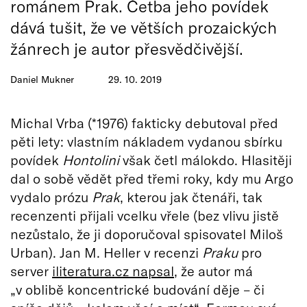
románem Prak. Četba jeho povídek
dává tušit, že ve větších prozaických
žánrech je autor přesvědčivější.
Daniel Mukner
29. 10. 2019
Michal Vrba (*1976) fakticky debutoval před
pěti lety: vlastním nákladem vydanou sbírku
povídek
Hontolini
však četl málokdo. Hlasitěji
dal o sobě vědět před třemi roky, kdy mu Argo
vydalo prózu
Prak
, kterou jak čtenáři, tak
recenzenti přijali vcelku vřele (bez vlivu jistě
nezůstalo, že ji doporučoval spisovatel Miloš
Urban). Jan M. Heller v recenzi
Praku
pro
server
iliteratura.cz napsal
, že autor má
„v oblibě koncentrické budování děje – či