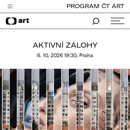
PROGRAM ČT ART
Česká televize
Zpravodajství
Sport
AKTIVNÍ ZÁLOHY
iVysílání
6. 10. 2026 19:30, Praha
TV program
Pro děti
edu
Vše o ČT