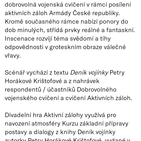
dobrovolná vojenská cvičení v rámci posílení
aktivních záloh Armády České republiky.
Kromě současného rámce nabízí ponory do
dob minulých, střídá prvky reálné a fantaskní.
Inscenace rozvíjí téma svědomí a tíhy
odpovědnosti v groteskním obraze válečné
vřavy.
Scénář vychází z textu
Deník vojínky
Petry
Horákové Krištofové a z nahrávek
respondentů / účastníků Dobrovolného
vojenského cvičení a cvičení Aktivních záloh.
Divadelní hra Aktivní zálohy využívá pro
navození atmosféry Kurzu základní přípravy
postavy a dialogy z knihy Deník vojínky
autorky Petry Horákové Krištofové, vydané v