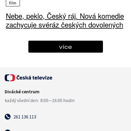
film
Nebe, peklo, Český ráj. Nová komedie
zachycuje svéráz českých dovolených
více
261 136 113