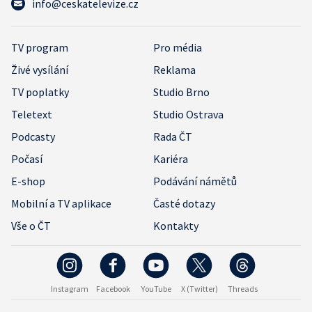
info@ceskatelevize.cz
TV program
Pro média
Živé vysílání
Reklama
TV poplatky
Studio Brno
Teletext
Studio Ostrava
Podcasty
Rada ČT
Počasí
Kariéra
E-shop
Podávání námětů
Mobilní a TV aplikace
Časté dotazy
Vše o ČT
Kontakty
Instagram
Facebook
YouTube
X (Twitter)
Threads