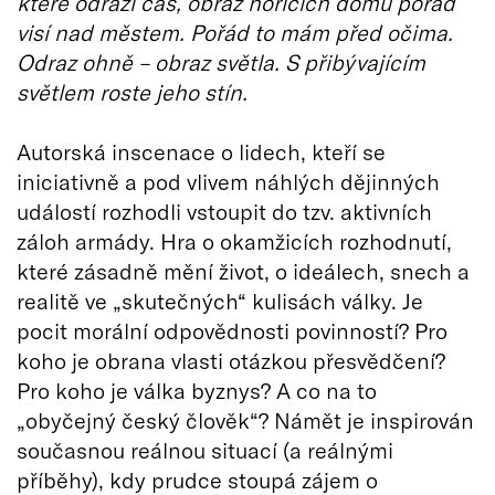
které odráží čas, obraz hořících domů pořád
visí nad městem. Pořád to mám před očima.
Odraz ohně – obraz světla. S přibývajícím
světlem roste jeho stín.
Autorská inscenace o lidech, kteří se
iniciativně a pod vlivem náhlých dějinných
událostí rozhodli vstoupit do tzv. aktivních
záloh armády. Hra o okamžicích rozhodnutí,
které zásadně mění život, o ideálech, snech a
realitě ve „skutečných“ kulisách války. Je
pocit morální odpovědnosti povinností? Pro
koho je obrana vlasti otázkou přesvědčení?
Pro koho je válka byznys? A co na to
„obyčejný český člověk“? Námět je inspirován
současnou reálnou situací (a reálnými
příběhy), kdy prudce stoupá zájem o