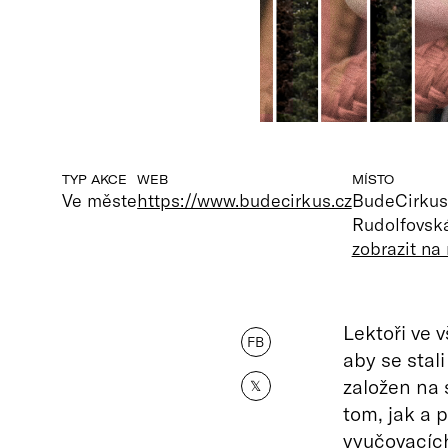
TYP AKCE
WEB
MÍSTO
Ve měste
https://www.budecirkus.cz
BudeCirkus
Rudolfovsk
zobrazit n
Lektoři ve 
FB
aby se stal
založen na 
𝕏
tom, jak a 
vyučovacíc