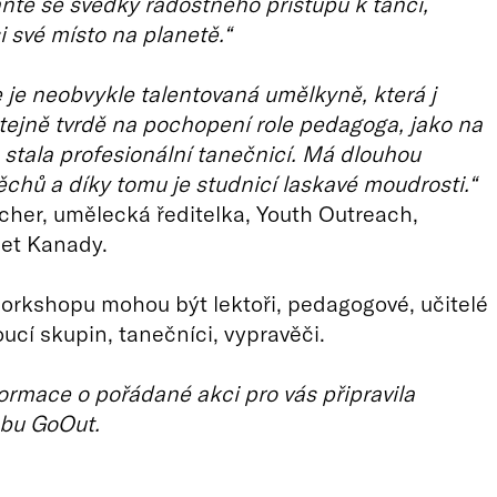
ňte se svědky radostného přístupu k tanci,
i své místo na planetě.“
je neobvykle talentovaná umělkyně, která j
tejně tvrdě na pochopení role pedagoga, jako na
 stala profesionální tanečnicí. Má dlouhou
pěchů a díky tomu je studnicí laskavé moudrosti.“
cher, umělecká ředitelka, Youth Outreach,
let Kanady.
orkshopu mohou být lektoři, pedagogové, učitelé
ucí skupin, tanečníci, vypravěči.
ormace o pořádané akci pro vás připravila
bu GoOut.