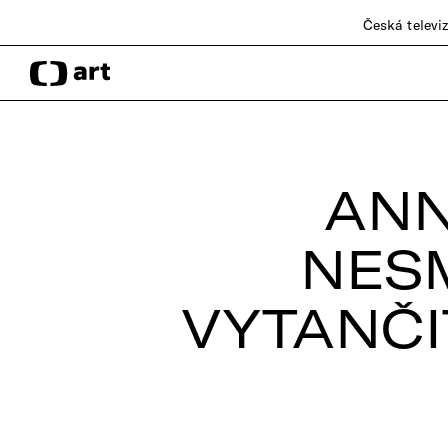
Česká televi
ANN
NESM
VYTANČI