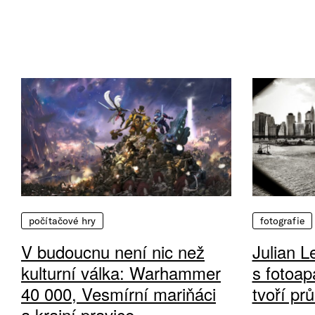
počítačové hry
fotografie
V budoucnu není nic než
Julian L
kulturní válka: Warhammer
s fotoap
40 000, Vesmírní mariňáci
tvoří pr
a krajní pravice