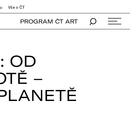
du
Vše o ČT
PROGRAM ČT ART
: OD
OTĚ –
 PLANETĚ