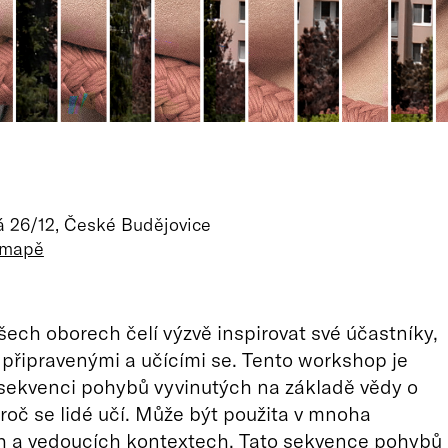
á 26/12, České Budějovice
a mapě
všech oborech čelí výzvě inspirovat své účastníky,
i připravenými a učícími se. Tento workshop je
sekvenci pohybů vyvinutých na základě vědy o
proč se lidé učí. Může být použita v mnoha
h a vedoucích kontextech. Tato sekvence pohybů