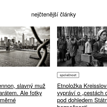
nejčtenější články
společnost
ennon, slavný muž
Etnoložka Kreisslov
arátem. Ale fotky
vypráví o „cestách
ůměrné
pod dohledem Státn
bezpečnosti