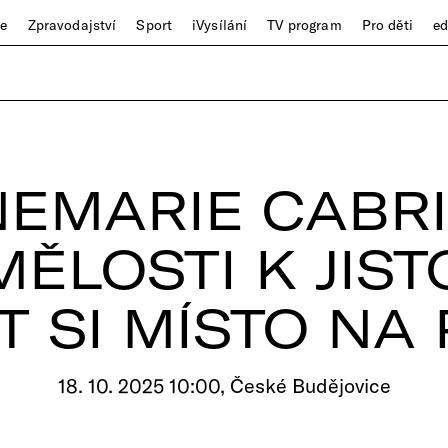
ze
Zpravodajství
Sport
iVysílání
TV program
Pro děti
e
EMARIE CABRI
ĚLOSTI K JIST
T SI MÍSTO NA
18. 10. 2025 10:00, České Budějovice