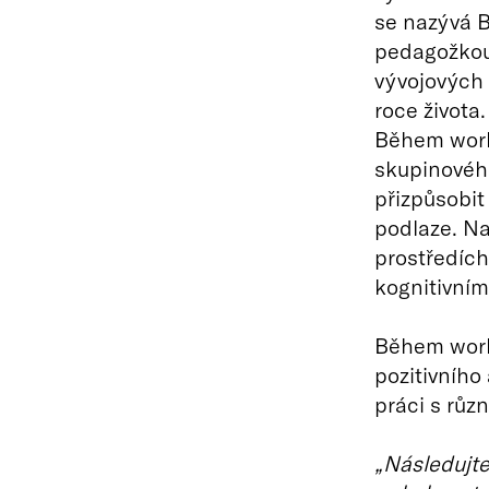
se nazývá B
pedagožkou 
vývojových 
roce života
Během work
skupinového
přizpůsobit
podlaze. Na
prostředích 
kognitivním
Během work
pozitivního 
práci s růz
„Následujte