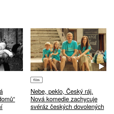
film
á
Nebe, peklo, Český ráj.
 domů“
Nová komedie zachycuje
í
svéráz českých dovolených