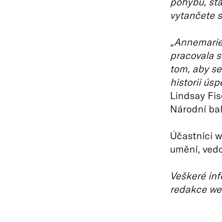
pohybu, sta
vytančete s
„Annemarie 
pracovala s
tom, aby se
historii ús
Lindsay Fis
Národní ba
Účastníci w
umění, vedo
Veškeré inf
redakce we