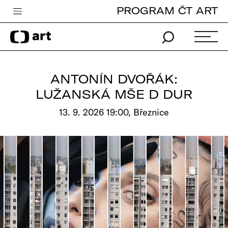
PROGRAM ČT ART
Česká televize
Zpravodajství
Sport
ANTONÍN DVOŘÁK:
iVysílání
LUŽANSKÁ MŠE D DUR
TV program
13. 9. 2026 19:00, Březnice
Pro děti
edu
Vše o ČT