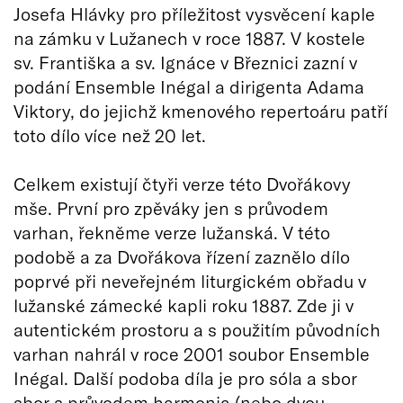
Josefa Hlávky pro příležitost vysvěcení kaple
na zámku v Lužanech v roce 1887. V kostele
sv. Františka a sv. Ignáce v Březnici zazní v
podání Ensemble Inégal a dirigenta Adama
Viktory, do jejichž kmenového repertoáru patří
toto dílo více než 20 let.
Celkem existují čtyři verze této Dvořákovy
mše. První pro zpěváky jen s průvodem
varhan, řekněme verze lužanská. V této
podobě a za Dvořákova řízení zaznělo dílo
poprvé při neveřejném liturgickém obřadu v
lužanské zámecké kapli roku 1887. Zde ji v
autentickém prostoru a s použitím původních
varhan nahrál v roce 2001 soubor Ensemble
Inégal. Další podoba díla je pro sóla a sbor
sbor s průvodem harmonia (nebo dvou