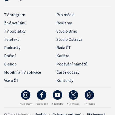
TV program
Pro média
Živé vysílání
Reklama
TV poplatky
Studio Brno
Teletext
Studio Ostrava
Podcasty
Rada ČT
Počasí
Kariéra
E-shop
Podávání námětů
Mobilní a TV aplikace
Časté dotazy
Vše o ČT
Kontakty
Instagram
Facebook
YouTube
X (Twitter)
Threads
© Česká televize
•
English
•
Ochrana soukromí
•
Přístupnost