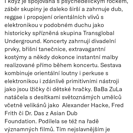
I když je spojována s psychedelickým rockem,
záběr skupiny je daleko širší a zahrnuje dub,
reggae i propojení orientálních vlivů s
elektronikou v podobném duchu jako
historicky spřízněná skupina Transglobal
Underground. Koncerty zahrnují divadelní
prvky, břišní tanečnice, extravagantní
kostýmy a někdy dokonce instantní malby
realizované přímo během koncertu. Sestava
kombinuje orientální loutny i perkuse s
elektronikou i zdánlivě primitivními nástroji
jako jsou lžičky či dětské hračky. BaBa ZuLa
natáčela s desítkami světoznámých umělců
včetně velikánů jako Alexander Hacke, Fred
Frith či Dr. Das z Asian Dub
Foundation. Podílela se též na řadě
významných filmů. Tím nejslavnějším je