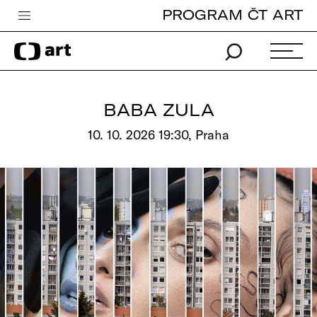
PROGRAM ČT ART
Česká televize
Zpravodajství
Sport
BABA ZULA
iVysílání
10. 10. 2026 19:30, Praha
TV program
Pro děti
edu
Vše o ČT