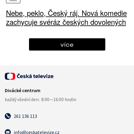
Nebe, peklo, Český ráj. Nová komedie
zachycuje svéráz českých dovolených
více
261 136 113
info@ceskatelevize.cz