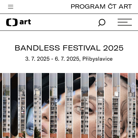
PROGRAM ČT ART
Česká televize
Zpravodajství
Sport
BANDLESS FESTIVAL 2025
iVysílání
3. 7. 2025 - 6. 7. 2025, Přibyslavice
TV program
Pro děti
edu
Vše o ČT