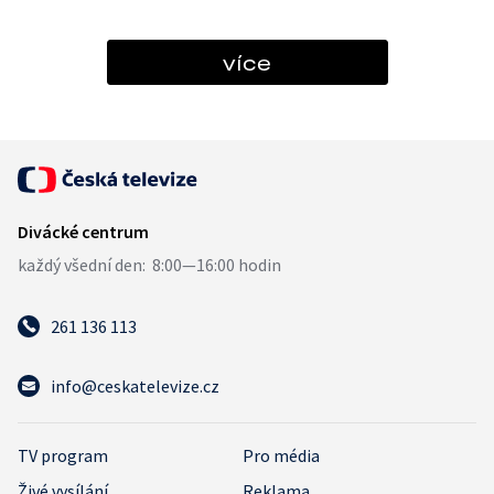
více
261 136 113
info@ceskatelevize.cz
TV program
Pro média
Živé vysílání
Reklama