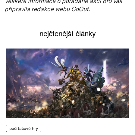
Veškeré informace o pořádané akci pro vás
připravila redakce webu GoOut.
nejčtenější články
počítačové hry