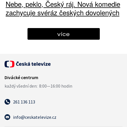
Nebe, peklo, Český ráj. Nová komedie
zachycuje svéráz českých dovolených
více
261 136 113
info@ceskatelevize.cz