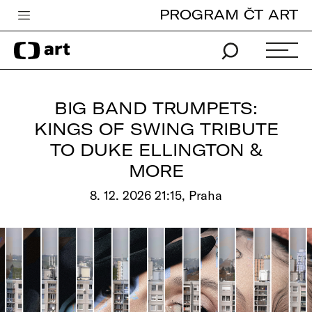
PROGRAM ČT ART
Česká televize
Zpravodajství
Sport
BIG BAND TRUMPETS:
iVysílání
KINGS OF SWING TRIBUTE
TO DUKE ELLINGTON &
TV program
MORE
Pro děti
8. 12. 2026 21:15, Praha
edu
Vše o ČT