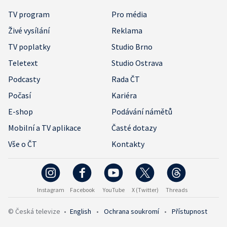
TV program
Pro média
Živé vysílání
Reklama
TV poplatky
Studio Brno
Teletext
Studio Ostrava
Podcasty
Rada ČT
Počasí
Kariéra
E-shop
Podávání námětů
Mobilní a TV aplikace
Časté dotazy
Vše o ČT
Kontakty
Instagram
Facebook
YouTube
X (Twitter)
Threads
© Česká televize
•
English
•
Ochrana soukromí
•
Přístupnost