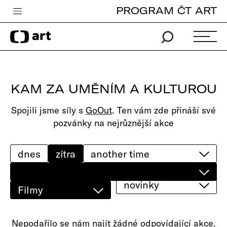
PROGRAM ČT ART
Česká televize
Zpravodajství
Sport
KAM ZA UMĚNÍM A KULTUROU
iVysílání
Spojili jsme síly s
GoOut
. Ten vám zde přináší své
TV program
pozvánky na nejrůznější akce
Pro děti
edu
dnes
zítra
Vše o ČT
novinky
Filmy
Nepodařilo se nám najít žádné odpovídající akce.