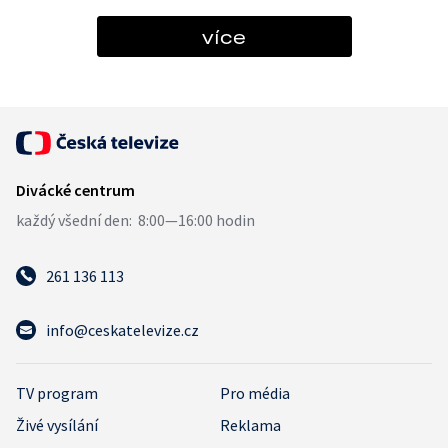
více
261 136 113
info@ceskatelevize.cz
TV program
Pro média
Živé vysílání
Reklama