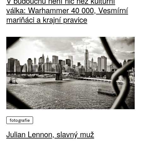
V budoucnu není nic než kulturní
válka: Warhammer 40 000, Vesmírní
mariňáci a krajní pravice
fotografie
Julian Lennon, slavný muž