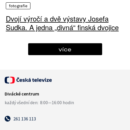
fotografie
Dvojí výročí a dvě výstavy Josefa
Sudka. A jedna „divná“ finská dvojice
více
261 136 113