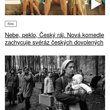
film
Nebe, peklo, Český ráj. Nová komedie
zachycuje svéráz českých dovolených