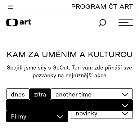
PROGRAM ČT ART
Česká televize
Zpravodajství
Sport
KAM ZA UMĚNÍM A KULTUROU
iVysílání
Spojili jsme síly s
GoOut
. Ten vám zde přináší své
TV program
pozvánky na nejrůznější akce
Pro děti
edu
dnes
zítra
Vše o ČT
novinky
Filmy