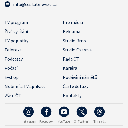
info@ceskatelevize.cz
TV program
Pro média
Živé vysílání
Reklama
TV poplatky
Studio Brno
Teletext
Studio Ostrava
Podcasty
Rada ČT
Počasí
Kariéra
E-shop
Podávání námětů
Mobilní a TV aplikace
Časté dotazy
Vše o ČT
Kontakty
Instagram
Facebook
YouTube
X (Twitter)
Threads