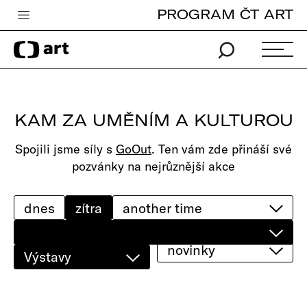
PROGRAM ČT ART
Česká televize
Zpravodajství
Sport
KAM ZA UMĚNÍM A KULTUROU
iVysílání
Spojili jsme síly s
GoOut
. Ten vám zde přináší své
TV program
pozvánky na nejrůznější akce
Pro děti
edu
dnes
zítra
Vše o ČT
novinky
Výstavy