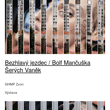
Bezhlavý jezdec / Bolf Mančuška
Šerých Vaněk
GHMP Zvon
Výstava