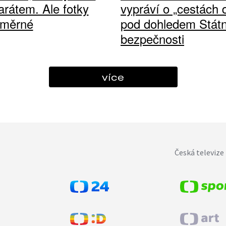
arátem. Ale fotky
vypráví o „cestách
ůměrné
pod dohledem Státn
bezpečnosti
více
Česká televize 