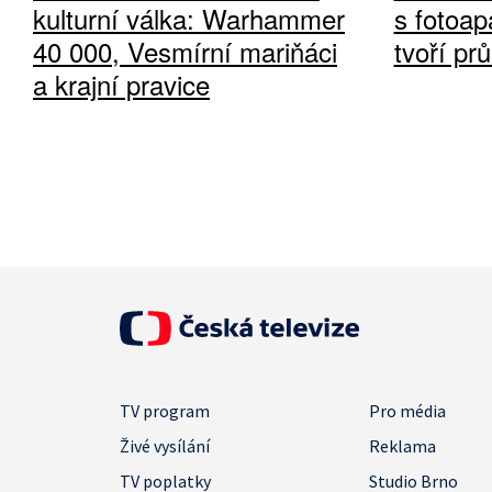
kulturní válka: Warhammer
s fotoap
40 000, Vesmírní mariňáci
tvoří pr
a krajní pravice
TV program
Pro média
Živé vysílání
Reklama
TV poplatky
Studio Brno