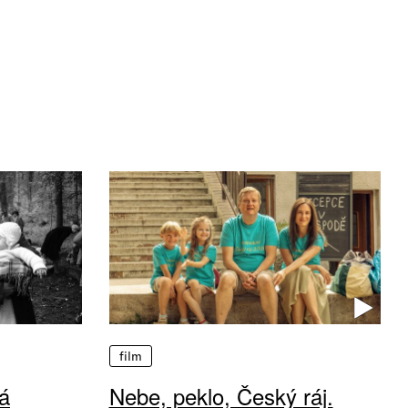
film
á
Nebe, peklo, Český ráj.