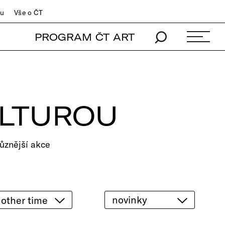
du
Vše o ČT
PROGRAM ČT ART
ULTUROU
ůznější akce
novinky