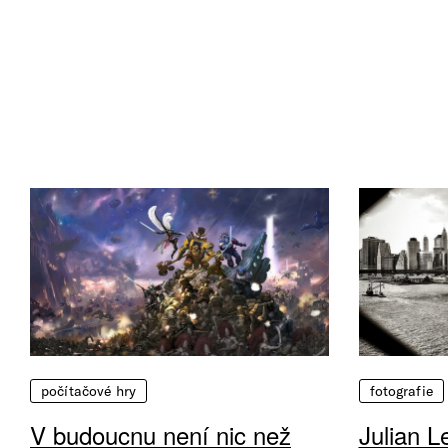
počítačové hry
fotografie
V budoucnu není nic než
Julian L