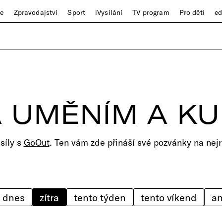
ze
Zpravodajství
Sport
iVysílání
TV program
Pro děti
e
 UMĚNÍM A K
 síly s
GoOut
. Ten vám zde přináší své pozvánky na nejr
dnes
zítra
tento týden
tento víkend