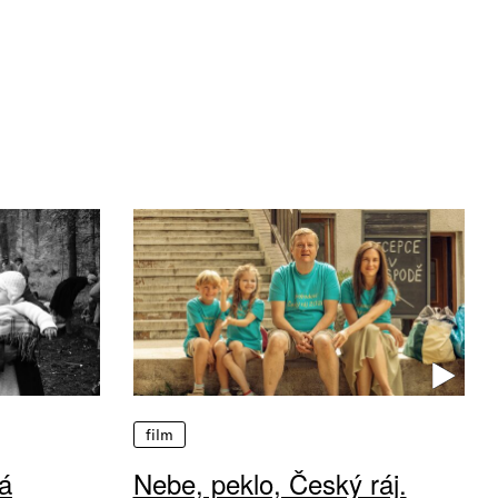
film
á
Nebe, peklo, Český ráj.