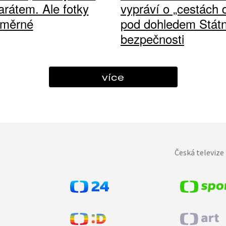
arátem. Ale fotky
vypráví o „cestách
ůměrné
pod dohledem Státn
bezpečnosti
více
Česká televize 