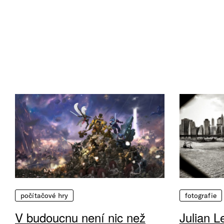
počítačové hry
fotografie
V budoucnu není nic než
Julian L