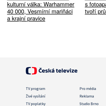
kulturní válka: Warhammer
s fotoap
40 000, Vesmírní mariňáci
tvoří pr
a krajní pravice
TV program
Pro média
Živé vysílání
Reklama
TV poplatky
Studio Brno