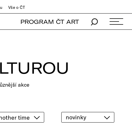
du
Vše o ČT
PROGRAM ČT ART
ULTUROU
ůznější akce
novinky