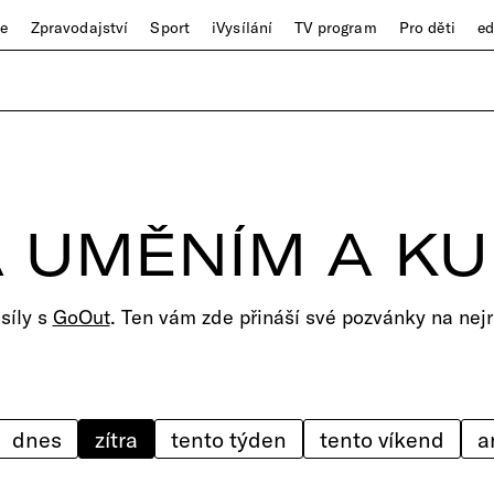
ze
Zpravodajství
Sport
iVysílání
TV program
Pro děti
e
 UMĚNÍM A K
 síly s
GoOut
. Ten vám zde přináší své pozvánky na nejr
dnes
zítra
tento týden
tento víkend