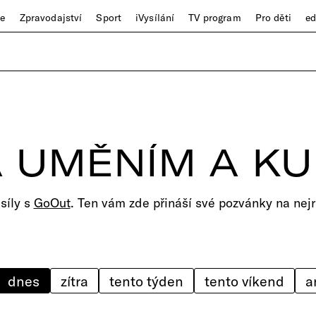
ze
Zpravodajství
Sport
iVysílání
TV program
Pro děti
e
 UMĚNÍM A K
 síly s
GoOut
. Ten vám zde přináší své pozvánky na nejr
dnes
zítra
tento týden
tento víkend