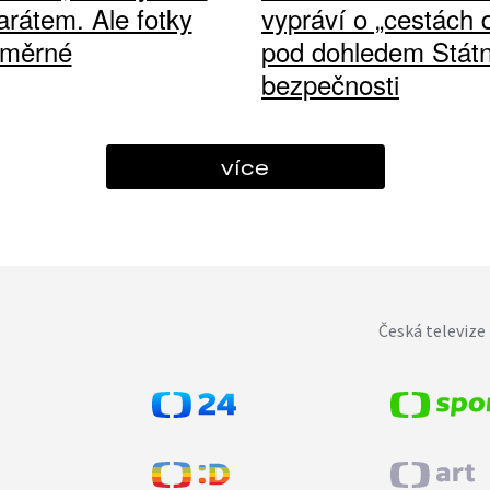
arátem. Ale fotky
vypráví o „cestách
ůměrné
pod dohledem Státn
bezpečnosti
více
Česká televize 