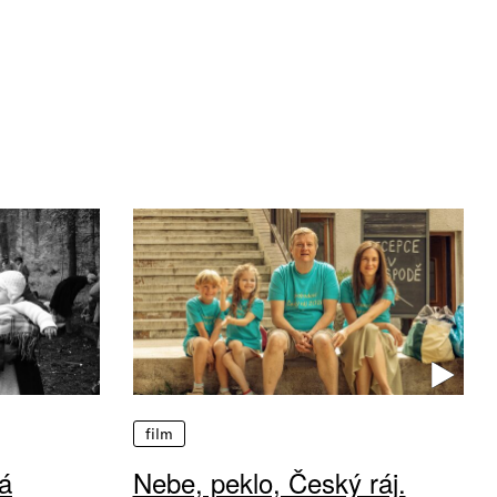
film
á
Nebe, peklo, Český ráj.