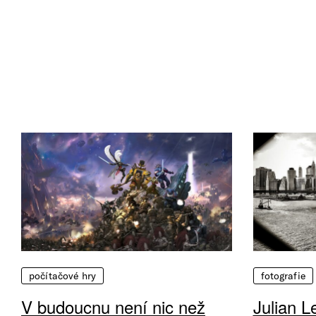
počítačové hry
fotografie
V budoucnu není nic než
Julian L