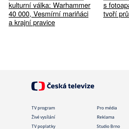
kulturní válka: Warhammer
s fotoap
40 000, Vesmírní mariňáci
tvoří pr
a krajní pravice
TV program
Pro média
Živé vysílání
Reklama
TV poplatky
Studio Brno