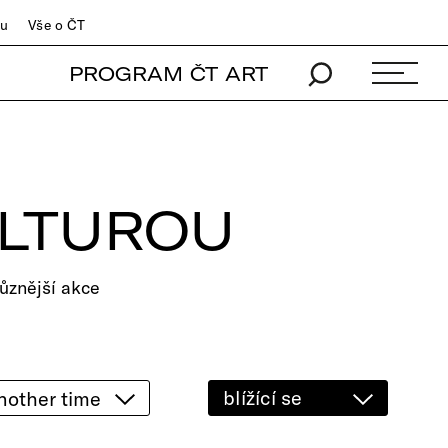
du
Vše o ČT
PROGRAM ČT ART
ULTUROU
ůznější akce
blížící se