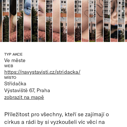
TYP AKCE
Ve měste
WEB
https://navystavisti.cz/stridacka/
MÍSTO
Střídačka
Výstaviště 67, Praha
zobrazit na mapě
Příležitost pro všechny, kteří se zajímají o
cirkus a rádi by si vyzkoušeli víc věcí na