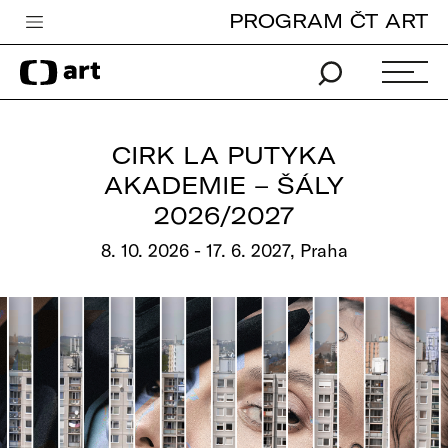
PROGRAM ČT ART
Česká televize
Zpravodajství
Sport
CIRK LA PUTYKA
iVysílání
AKADEMIE – ŠÁLY
2026/2027
TV program
8. 10. 2026 - 17. 6. 2027, Praha
Pro děti
edu
Vše o ČT