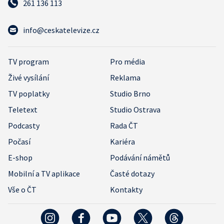
261 136 113
info@ceskatelevize.cz
TV program
Pro média
Živé vysílání
Reklama
TV poplatky
Studio Brno
Teletext
Studio Ostrava
Podcasty
Rada ČT
Počasí
Kariéra
E-shop
Podávání námětů
Mobilní a TV aplikace
Časté dotazy
Vše o ČT
Kontakty