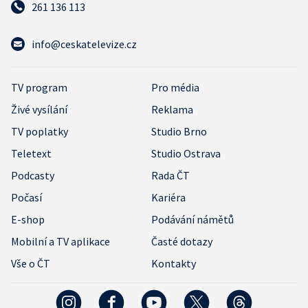
261 136 113
info@ceskatelevize.cz
TV program
Pro média
Živé vysílání
Reklama
TV poplatky
Studio Brno
Teletext
Studio Ostrava
Podcasty
Rada ČT
Počasí
Kariéra
E-shop
Podávání námětů
Mobilní a TV aplikace
Časté dotazy
Vše o ČT
Kontakty