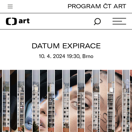
PROGRAM ČT ART
Česká televize
Zpravodajství
Sport
DATUM EXPIRACE
iVysílání
10. 4. 2024 19:30, Brno
TV program
Pro děti
edu
Vše o ČT