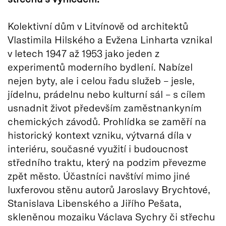
Kolektivní dům v Litvínově od architektů
Vlastimila Hilského a Evžena Linharta vznikal
v letech 1947 až 1953 jako jeden z
experimentů moderního bydlení. Nabízel
nejen byty, ale i celou řadu služeb – jesle,
jídelnu, prádelnu nebo kulturní sál – s cílem
usnadnit život především zaměstnankyním
chemických závodů. Prohlídka se zaměří na
historický kontext vzniku, výtvarná díla v
interiéru, současné využití i budoucnost
středního traktu, který na podzim převezme
zpět město. Účastníci navštíví mimo jiné
luxferovou stěnu autorů Jaroslavy Brychtové,
Stanislava Libenského a Jiřího Pešata,
skleněnou mozaiku Václava Sychry či střechu