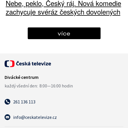
Nebe, peklo, Český ráj. Nová komedie
zachycuje svéráz českých dovolených
více
261 136 113
info@ceskatelevize.cz