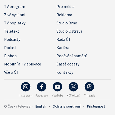
TV program
Pro média
Živé vysílání
Reklama
TV poplatky
Studio Brno
Teletext
Studio Ostrava
Podcasty
Rada ČT
Počasí
Kariéra
E-shop
Podávání námětů
Mobilní a TV aplikace
Časté dotazy
Vše o ČT
Kontakty
Instagram
Facebook
YouTube
X (Twitter)
Threads
© Česká televize
•
English
•
Ochrana soukromí
•
Přístupnost