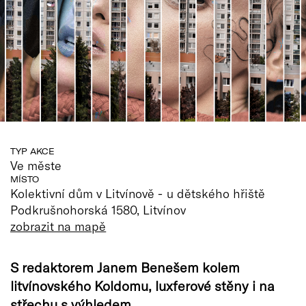
TYP AKCE
Ve měste
MÍSTO
Kolektivní dům v Litvínově - u dětského hřiště
Podkrušnohorská 1580, Litvínov
zobrazit na mapě
S redaktorem Janem Benešem kolem
litvínovského Koldomu, luxferové stěny i na
střechu s výhledem.