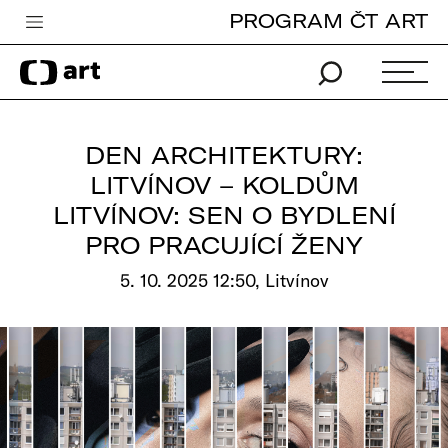
PROGRAM ČT ART
Česká televize
Zpravodajství
Sport
DEN ARCHITEKTURY:
iVysílání
LITVÍNOV – KOLDŮM
LITVÍNOV: SEN O BYDLENÍ
TV program
PRO PRACUJÍCÍ ŽENY
Pro děti
5. 10. 2025 12:50, Litvínov
edu
Vše o ČT