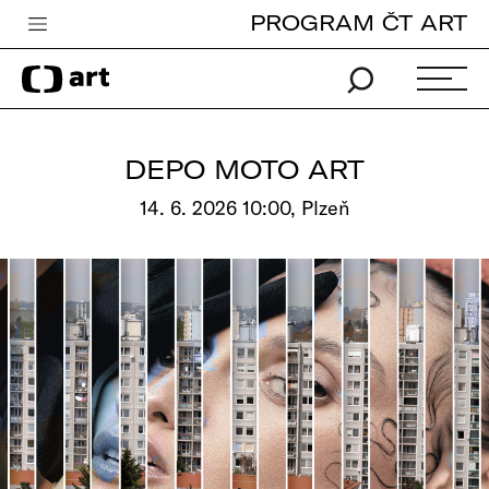
PROGRAM ČT ART
Česká televize
Zpravodajství
Sport
DEPO MOTO ART
iVysílání
14. 6. 2026 10:00, Plzeň
TV program
Pro děti
edu
Vše o ČT