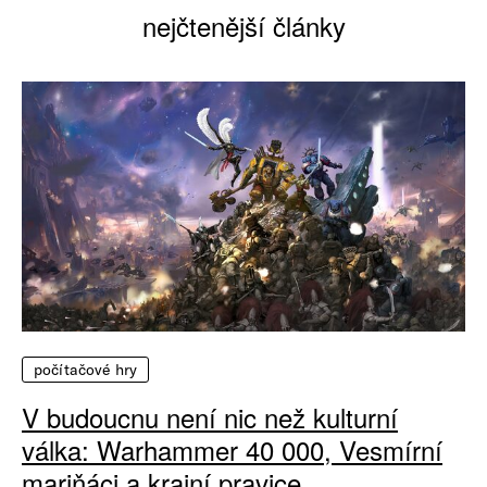
nejčtenější články
počítačové hry
V budoucnu není nic než kulturní
válka: Warhammer 40 000, Vesmírní
mariňáci a krajní pravice