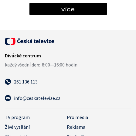
více
261 136 113
info@ceskatelevize.cz
TV program
Pro média
Živé vysílání
Reklama