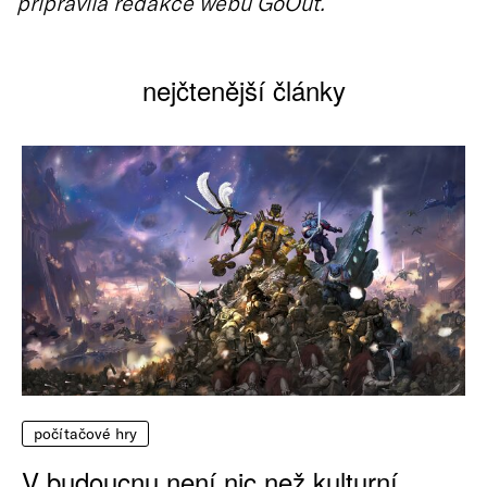
připravila redakce webu GoOut.
nejčtenější články
počítačové hry
V budoucnu není nic než kulturní