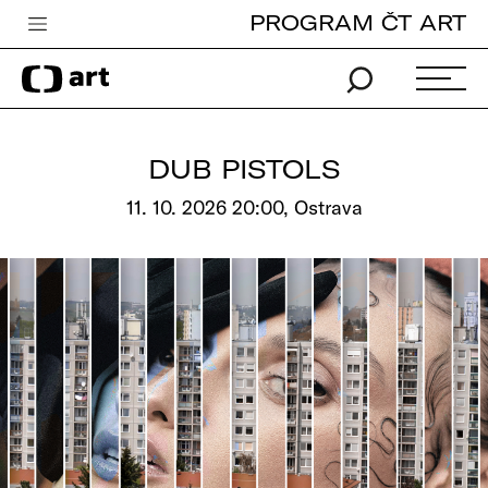
PROGRAM ČT ART
Česká televize
Zpravodajství
Sport
DUB PISTOLS
iVysílání
11. 10. 2026 20:00, Ostrava
TV program
Pro děti
edu
Vše o ČT