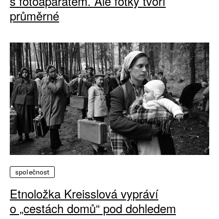
s fotoaparátem. Ale fotky tvoří
průměrné
společnost
Etnoložka Kreisslová vypráví
o „cestách domů“ pod dohledem