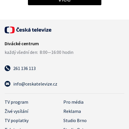
261 136 113
info@ceskatelevize.cz
TV program
Pro média
Živé vysílání
Reklama
TV poplatky
Studio Brno