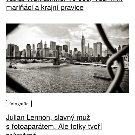
mariňáci a krajní pravice
fotografie
Julian Lennon, slavný muž
s fotoaparátem. Ale fotky tvoří
průměrné