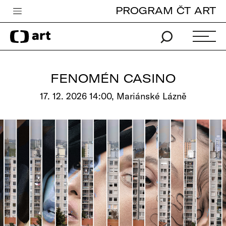
PROGRAM ČT ART
Česká televize
Zpravodajství
Sport
FENOMÉN CASINO
iVysílání
17. 12. 2026 14:00, Mariánské Lázně
TV program
Pro děti
edu
Vše o ČT