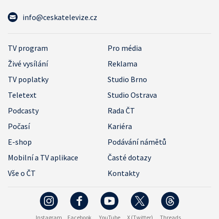
info@ceskatelevize.cz
TV program
Pro média
Živé vysílání
Reklama
TV poplatky
Studio Brno
Teletext
Studio Ostrava
Podcasty
Rada ČT
Počasí
Kariéra
E-shop
Podávání námětů
Mobilní a TV aplikace
Časté dotazy
Vše o ČT
Kontakty
Instagram
Facebook
YouTube
X (Twitter)
Threads