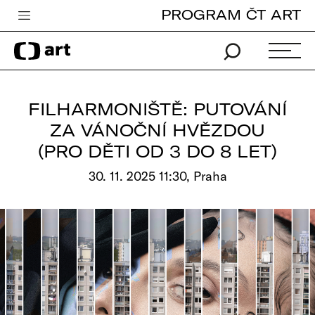
PROGRAM ČT ART
Česká televize
Zpravodajství
Sport
FILHARMONIŠTĚ: PUTOVÁNÍ
iVysílání
ZA VÁNOČNÍ HVĚZDOU
(PRO DĚTI OD 3 DO 8 LET)
TV program
30. 11. 2025 11:30, Praha
Pro děti
edu
Vše o ČT