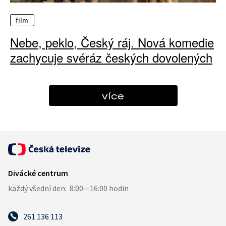
film
Nebe, peklo, Český ráj. Nová komedie
zachycuje svéráz českých dovolených
více
261 136 113