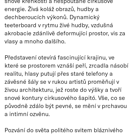
snové křehkosti a nespoutané cirkusové
energie. Živá koláž obrazů, hudby a
dechberoucích výkonů. Dynamický
teeterboard v rytmu živé hudby, vzdušná
akrobacie zdánlivě deformující prostor, vis za
vlasy a mnoho dalšího.
Představení otevírá fascinující krajinu, ve
které se prostorem vznáší peří, zrcadla násobí
realitu, hlasy putují přes staré telefony a
závěsné šály se v rukou artistů proměňují v
živou architekturu, jež roste do výšky a tvoří
snové kontury cirkusového šapitó. Vše, co se
původně zdálo být pevné, se mění v prchavou
a intimní ozvěnu.
Pozvání do světa politého svitem bláznivého