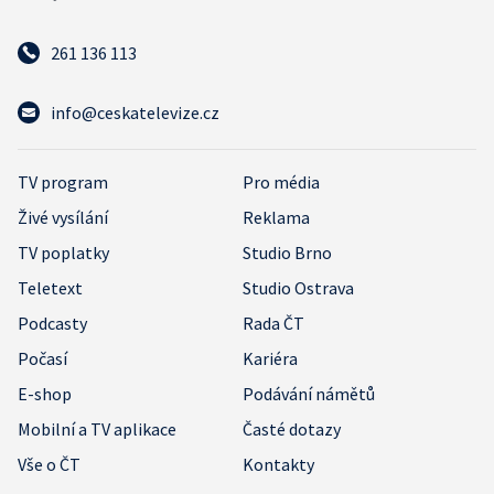
261 136 113
info@ceskatelevize.cz
TV program
Pro média
Živé vysílání
Reklama
TV poplatky
Studio Brno
Teletext
Studio Ostrava
Podcasty
Rada ČT
Počasí
Kariéra
E-shop
Podávání námětů
Mobilní a TV aplikace
Časté dotazy
Vše o ČT
Kontakty