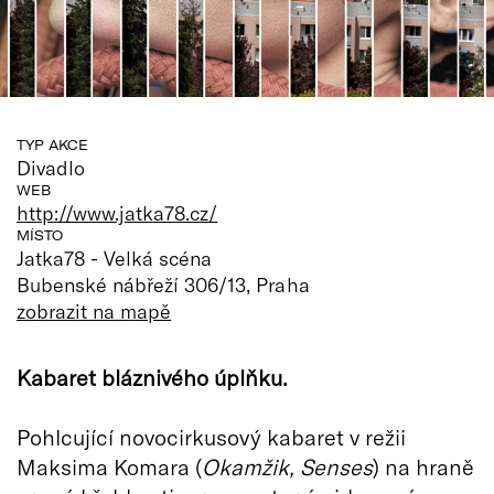
TYP AKCE
Divadlo
WEB
http://www.jatka78.cz/
MÍSTO
Jatka78 - Velká scéna
Bubenské nábřeží 306/13, Praha
zobrazit na mapě
Kabaret bláznivého úplňku.
Pohlcující novocirkusový kabaret v režii
Maksima Komara (
Okamžik, Senses
) na hraně