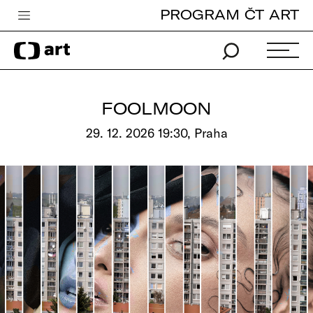
PROGRAM ČT ART
Česká televize
Zpravodajství
Sport
FOOLMOON
iVysílání
29. 12. 2026 19:30, Praha
TV program
Pro děti
edu
Vše o ČT