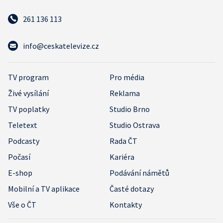
261 136 113
info@ceskatelevize.cz
TV program
Pro média
Živé vysílání
Reklama
TV poplatky
Studio Brno
Teletext
Studio Ostrava
Podcasty
Rada ČT
Počasí
Kariéra
E-shop
Podávání námětů
Mobilní a TV aplikace
Časté dotazy
Vše o ČT
Kontakty