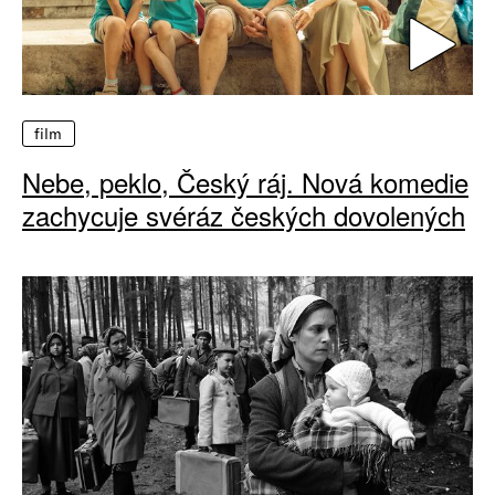
film
Nebe, peklo, Český ráj. Nová komedie
zachycuje svéráz českých dovolených