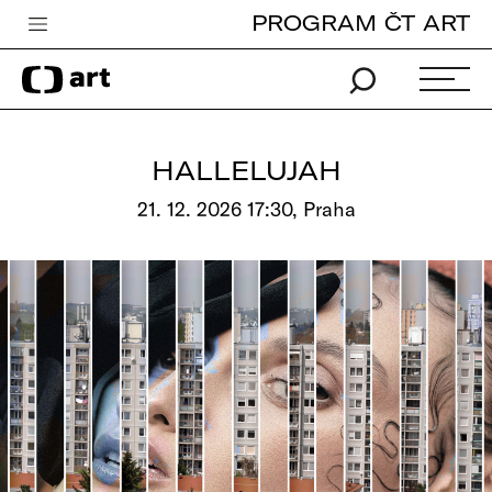
PROGRAM ČT ART
Česká televize
Zpravodajství
Sport
HALLELUJAH
iVysílání
21. 12. 2026 17:30, Praha
TV program
Pro děti
edu
Vše o ČT