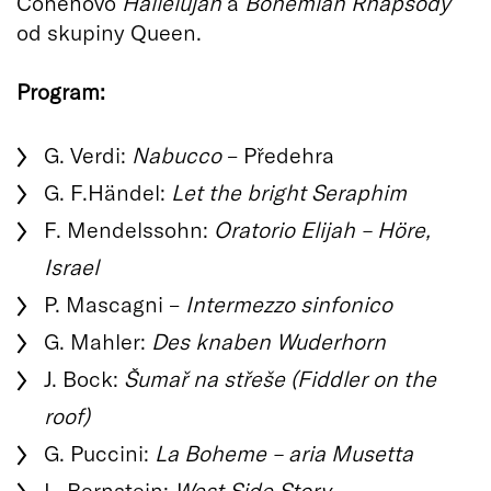
Cohenovo
Hallelujah
a
Bohemian Rhapsody
od skupiny Queen.
Program:
G. Verdi:
Nabucco
– Předehra
G. F.Händel:
Let the bright Seraphim
F. Mendelssohn:
Oratorio Elijah – Höre,
Israel
P. Mascagni –
Intermezzo sinfonico
G. Mahler:
Des knaben Wuderhorn
J. Bock:
Šumař na střeše (Fiddler on the
roof)
G. Puccini:
La Boheme – aria Musetta
L. Bernstein:
West Side Story