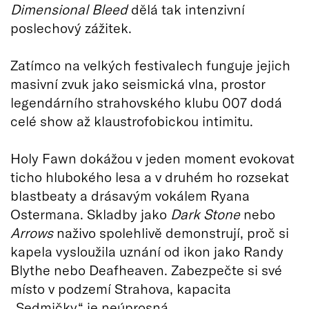
Dimensional Bleed
dělá tak intenzivní
poslechový zážitek.
Zatímco na velkých festivalech funguje jejich
masivní zvuk jako seismická vlna, prostor
legendárního strahovského klubu 007 dodá
celé show až klaustrofobickou intimitu.
Holy Fawn dokážou v jeden moment evokovat
ticho hlubokého lesa a v druhém ho rozsekat
blastbeaty a drásavým vokálem Ryana
Ostermana. Skladby jako
Dark Stone
nebo
Arrows
naživo spolehlivě demonstrují, proč si
kapela vysloužila uznání od ikon jako Randy
Blythe nebo Deafheaven. Zabezpečte si své
místo v podzemí Strahova, kapacita
„Sedmičky“ je neúprosná.