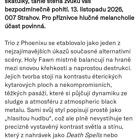
škatulky, tahle stěna zvuku vás
bezpodmínečně pohltí. 13. listopadu 2026,
007 Strahov. Pro příznivce hlučné melancholie
účast povinná.
Trio z Phoenixu se etablovalo jako jeden z
nejzajímavějších úkazů současné alternativní
scény. Holy Fawn mistrně balancují na hraně
mezi snovou křehkostí a naprostou destrukcí.
Jejich tvorba stojí na kontrastu éterických
kytarových ploch a nekompromisních,
těžkých pasáží, které si půjčují dynamiku ze
sludge a atmosféru z atmospheric black
metalu. Sami svůj styl popisují prostě jako
„hlasitou hudbu“, což ale plně nevystihuje ten
precizně vystavěný kontrast světla a stínu,
který z nahrávek jako
Death Spells
nebo