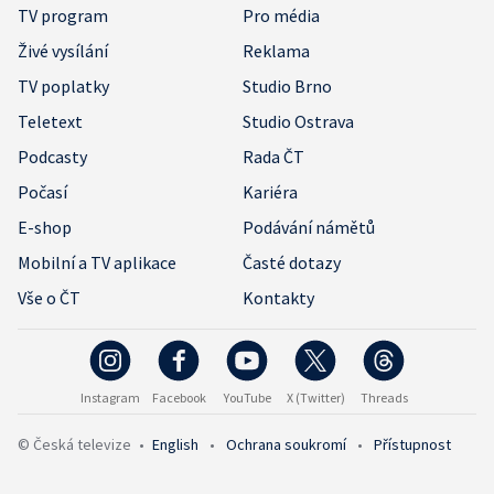
TV program
Pro média
Živé vysílání
Reklama
TV poplatky
Studio Brno
Teletext
Studio Ostrava
Podcasty
Rada ČT
Počasí
Kariéra
E-shop
Podávání námětů
Mobilní a TV aplikace
Časté dotazy
Vše o ČT
Kontakty
Instagram
Facebook
YouTube
X (Twitter)
Threads
© Česká televize
•
English
•
Ochrana soukromí
•
Přístupnost