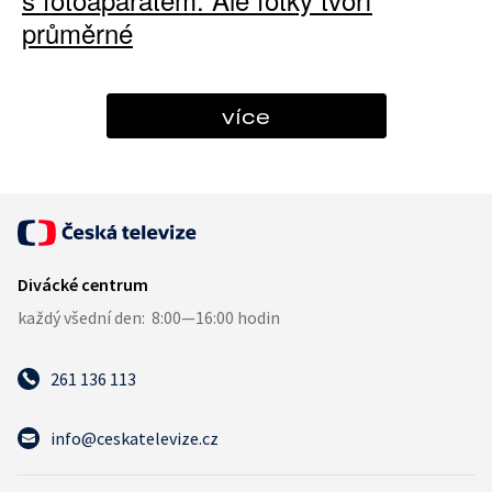
průměrné
více
261 136 113
info@ceskatelevize.cz