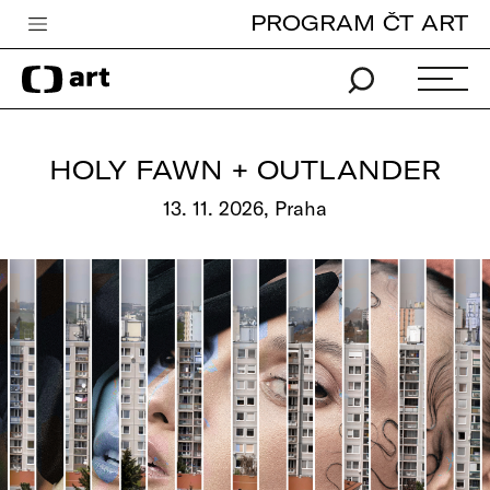
PROGRAM ČT ART
Česká televize
Zpravodajství
Sport
HOLY FAWN + OUTLANDER
iVysílání
13. 11. 2026, Praha
TV program
Pro děti
edu
Vše o ČT