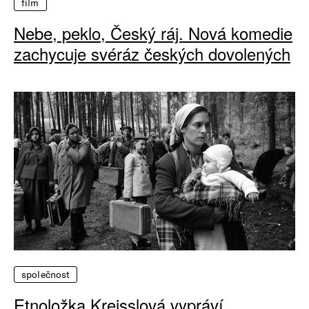
film
Nebe, peklo, Český ráj. Nová komedie
zachycuje svéráz českých dovolených
společnost
Etnoložka Kreisslová vypráví