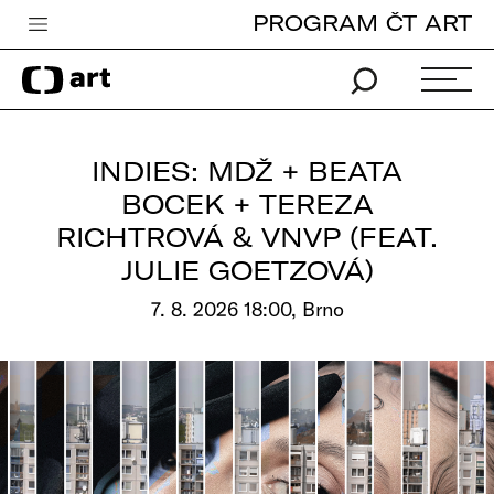
PROGRAM ČT ART
Česká televize
Zpravodajství
Sport
INDIES: MDŽ + BEATA
iVysílání
BOCEK + TEREZA
RICHTROVÁ & VNVP (FEAT.
TV program
JULIE GOETZOVÁ)
Pro děti
7. 8. 2026 18:00, Brno
edu
Vše o ČT