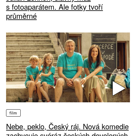
s fotoaparátem. Ale fotky tvoří
průměrné
film
Nebe, peklo, Český ráj. Nová komedie
zachycuje svéráz českých dovolených