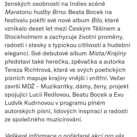
ženských osobností na Indies scéně
Maratonu hudby Brno.
Beata Bocek na
festivalu pokřtí své nové album
Bílo,
které
vznikalo deset let mezi Českým Těšínem a
Stockholmem a zachycuje životní proměny,
radosti i stesky s typickou citlivostí a hudební
elegancí. Své debutové album
Místa/Krajiny
představí také herečka, zpěvačka a autorka
Tereza Richtrová, která ve svých poetických
písních mapuje krajiny vnější i vnitřní. Večer
završí MDŽ – Muzikantky, dámy, ženy, projekt
spojující Lucii Redlovou, Beatu Bocek a Evu
Ludvík Kudrnovou v programu plném
autorských písní, lidových inspirací a radosti
ze společného muzicírování.
Veškeré informace o pořádané akci pro vás