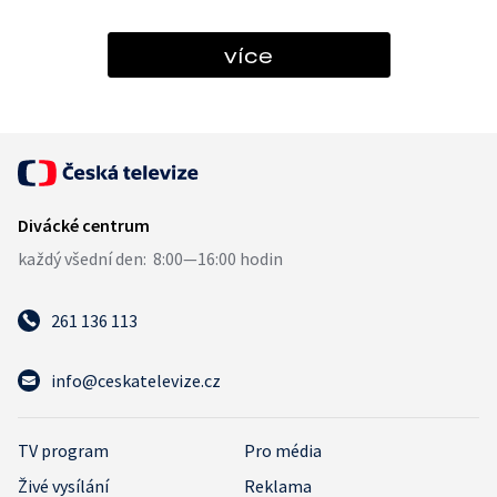
více
261 136 113
info@ceskatelevize.cz
TV program
Pro média
Živé vysílání
Reklama