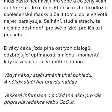
muži často nechávají pro sebe a co ženy velmi
dobře znají. Je o těch, kteří se rozhodli odložit
společenské masky a čelit tomu, co je v životě
nejvíc paralyzuje. Selhání, stud a strach, že
nejsme dost dobří pro své blízké, pro lásku i
pro sebe.
Diváky čeká jízda plná ostrých dialogů,
odzbrojující upřímnosti, smíchu i momentů,
kdy se zasmějí… a vzápětí ztichnou.
Vždyť někdy stačí změnit úhel pohledu.
A někdy stačí říct pravdu nahlas.
Veškeré informace o pořádané akci pro vás
připravila redakce webu GoOut.