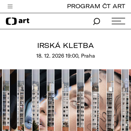
PROGRAM ČT ART
Česká televize
Zpravodajství
Sport
IRSKÁ KLETBA
iVysílání
18. 12. 2026 19:00, Praha
TV program
Pro děti
edu
Vše o ČT