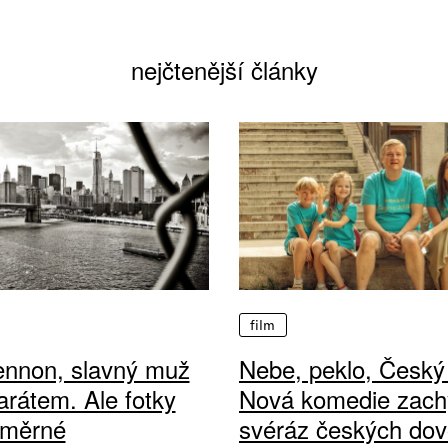
nejčtenější články
film
ennon, slavný muž
Nebe, peklo, Český 
arátem. Ale fotky
Nová komedie zach
ůměrné
svéráz českých dov