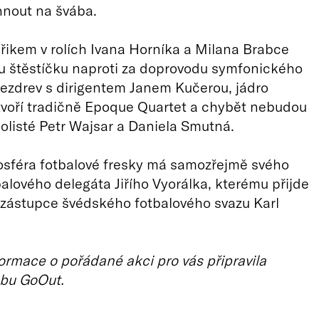
hnout na švába.
iřikem v rolích Ivana Horníka a Milana Brabce
u štěstíčku naproti za doprovodu symfonického
ezdrev s dirigentem Janem Kučerou, jádro
voří tradičně Epoque Quartet a chybět nebudou
solisté Petr Wajsar a Daniela Smutná.
osféra fotbalové fresky má samozřejmě svého
tbalového delegáta Jiřího Vyorálka, kterému přijde
zástupce švédského fotbalového svazu Karl
ormace o pořádané akci pro vás připravila
bu GoOut.