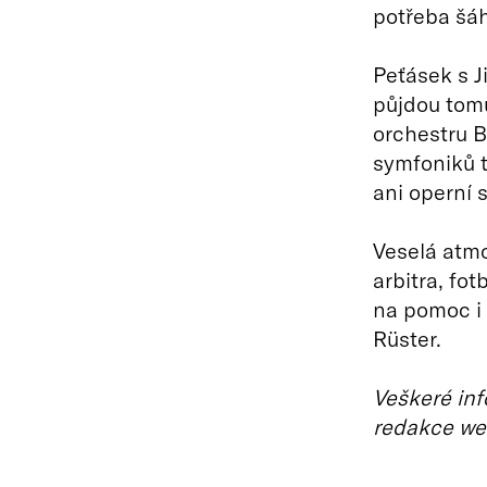
potřeba šá
Peťásek s J
půjdou tom
orchestru B
symfoniků t
ani operní 
Veselá atm
arbitra, fo
na pomoc i 
Rüster.
Veškeré inf
redakce we