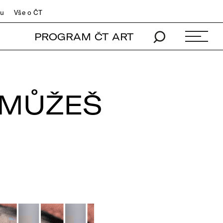
du
Vše o ČT
PROGRAM ČT ART
 MŮŽEŠ