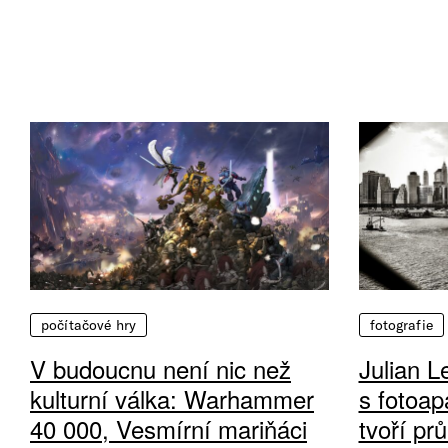
počítačové hry
fotografie
V budoucnu není nic než
Julian L
kulturní válka: Warhammer
s fotoap
40 000, Vesmírní mariňáci
tvoří pr