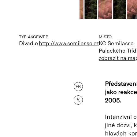
TYP AKCE
WEB
MÍSTO
Divadlo
http://www.semilasso.cz
KC Semilasso
Palackého Tříd
zobrazit na ma
Představení
FB
jako reakce
2005.
𝕏
Intenzivní 
jiné dozví, 
hlavách kom