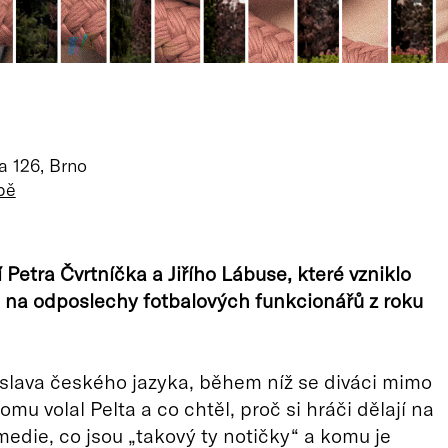
a 126, Brno
pě
 Petra Čvrtníčka a Jiřího Lábuse, které vzniklo
 na odposlechy fotbalových funkcionářů z roku
oslava českého jazyka, během níž se diváci mimo
komu volal Pelta a co chtěl, proč si hráči dělají na
edie, co jsou „takový ty notičky“ a komu je