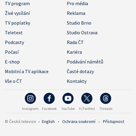
TV program
Pro média
Živé vysílání
Reklama
TV poplatky
Studio Brno
Teletext
Studio Ostrava
Podcasty
Rada ČT
Počasí
Kariéra
E-shop
Podávání námětů
Mobilní a TV aplikace
Časté dotazy
Vše o ČT
Kontakty
Instagram
Facebook
YouTube
X (Twitter)
Threads
© Česká televize
•
English
•
Ochrana soukromí
•
Přístupnost