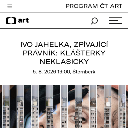
PROGRAM ČT ART
Česká televize
Zpravodajství
Sport
IVO JAHELKA, ZPÍVAJÍCÍ
iVysílání
PRÁVNÍK: KLÁŠTERKY
NEKLASICKY
TV program
5. 8. 2026 19:00, Šternberk
Pro děti
edu
Vše o ČT