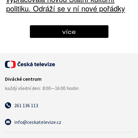
politiku. Odráží se v ní nové pořádky
více
261 136 113
info@ceskatelevize.cz