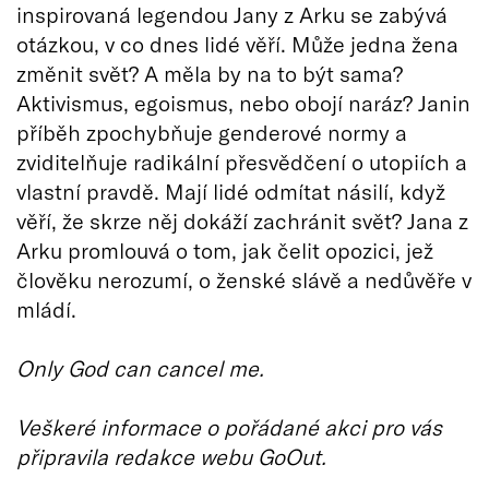
inspirovaná legendou Jany z Arku se zabývá
otázkou, v co dnes lidé věří. Může jedna žena
změnit svět? A měla by na to být sama?
Aktivismus, egoismus, nebo obojí naráz? Janin
příběh zpochybňuje genderové normy a
zviditelňuje radikální přesvědčení o utopiích a
vlastní pravdě. Mají lidé odmítat násilí, když
věří, že skrze něj dokáží zachránit svět? Jana z
Arku promlouvá o tom, jak čelit opozici, jež
člověku nerozumí, o ženské slávě a nedůvěře v
mládí.
Only God can cancel me.
Veškeré informace o pořádané akci pro vás
připravila redakce webu GoOut.