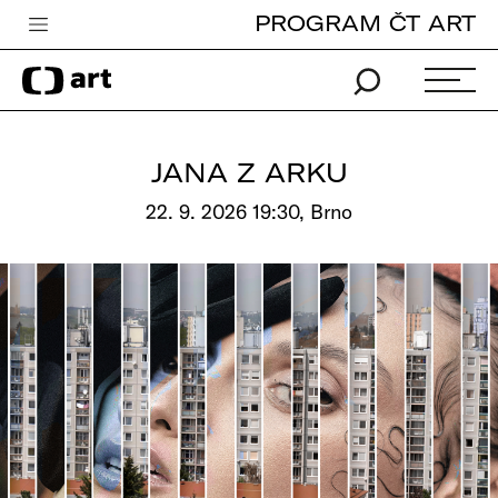
PROGRAM ČT ART
Česká televize
Zpravodajství
Sport
JANA Z ARKU
iVysílání
22. 9. 2026 19:30, Brno
TV program
Pro děti
edu
Vše o ČT