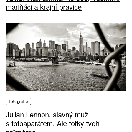
mariňáci a krajní pravice
fotografie
Julian Lennon, slavný muž
s fotoaparátem. Ale fotky tvoří
průměrné