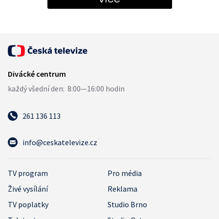
261 136 113
info@ceskatelevize.cz
TV program
Pro média
Živé vysílání
Reklama
TV poplatky
Studio Brno