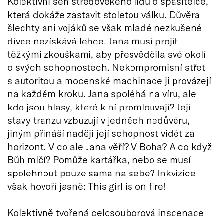
Kolektivní sen středověkého lidu o spasitelce,
která dokáže zastavit stoletou válku. Důvěra
šlechty ani vojáků se však mladé nezkušené
dívce nezískává lehce. Jana musí projít
těžkými zkouškami, aby přesvědčila své okolí
o svých schopnostech. Nekompromisní střet
s autoritou a mocenské machinace ji provázejí
na každém kroku. Jana spoléhá na víru, ale
kdo jsou hlasy, které k ní promlouvají? Její
stavy tranzu vzbuzují v jedněch nedůvěru,
jiným přináší naději její schopnost vidět za
horizont. V co ale Jana věří? V Boha? A co když
Bůh mlčí? Pomůže kartářka, nebo se musí
spolehnout pouze sama na sebe? Inkvizice
však hovoří jasně: This girl is on fire!
Kolektivně tvořená celosouborová inscenace