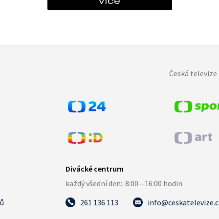
více
Česká televize 
tů
261 136 113
info@ceskatelevize.