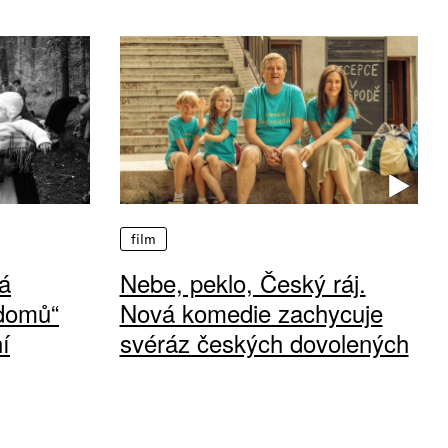
film
á
Nebe, peklo, Český ráj.
 domů“
Nová komedie zachycuje
í
svéráz českých dovolených