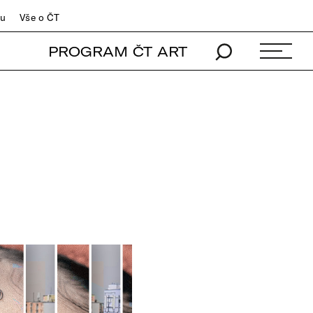
du
Vše o ČT
PROGRAM ČT ART