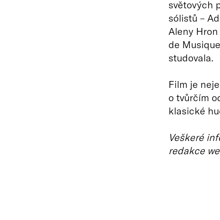
světových p
sólistů – A
Aleny Hron 
de Musique 
studovala.
Film je neje
o tvůrčím o
klasické hu
Veškeré inf
redakce we