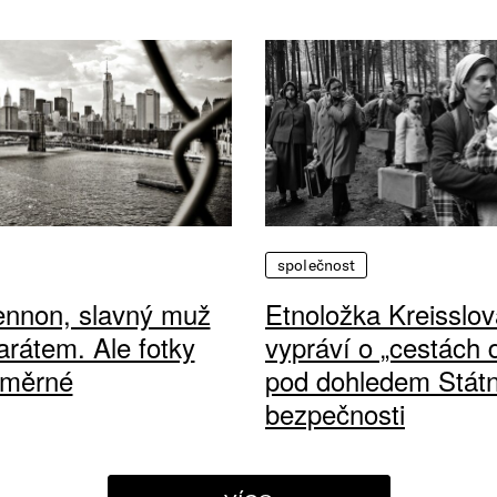
společnost
ennon, slavný muž
Etnoložka Kreisslov
arátem. Ale fotky
vypráví o „cestách
ůměrné
pod dohledem Státn
bezpečnosti