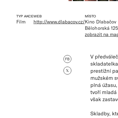
TYP AKCE
WEB
MÍSTO
Film
http://www.dlabacov.cz/
Kino Dlabačov
Bělohorská 125
zobrazit na ma
V předváleč
FB
skladatelka
prestižní p
𝕏
mužském svě
plná úžasu, 
tvoří mladá 
však zastav
Skladby, kt