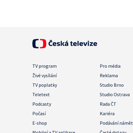
TV program
Pro média
Živé vysílání
Reklama
TV poplatky
Studio Brno
Teletext
Studio Ostrava
Podcasty
Rada ČT
Počasí
Kariéra
E-shop
Podávání námě
Mobilní a TV aplikace
Časté dotazy