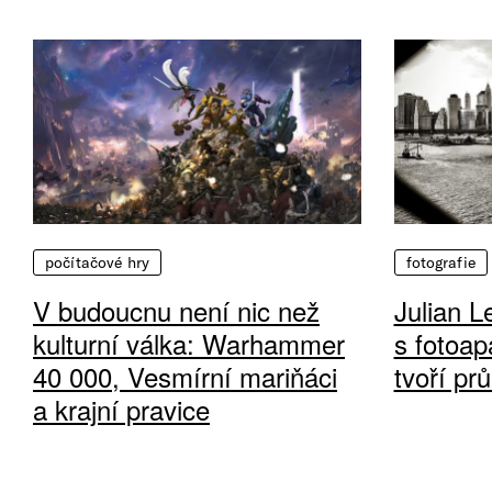
počítačové hry
fotografie
V budoucnu není nic než
Julian L
kulturní válka: Warhammer
s fotoap
40 000, Vesmírní mariňáci
tvoří pr
a krajní pravice