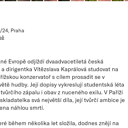
/24, Praha
pě
né Evropě odjíždí dvaadvacetiletá česká
 a dirigentka Vítězslava Kaprálová studovat na
ařížskou konzervatoř s cílem prosadit se v
tě hudby. Její dopisy vykreslují studentská léta
tvůrčího zápalu i obav z nuceného exilu. V Paříži
skladatelka svá největší díla, její tvůrčí ambice je
ena náhlou smrtí.
eré během několika let složila, dodnes znějí na