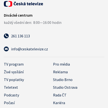
261 136 113
info@ceskatelevize.cz
TV program
Pro média
Živé vysílání
Reklama
TV poplatky
Studio Brno
Teletext
Studio Ostrava
Podcasty
Rada ČT
Počasí
Kariéra