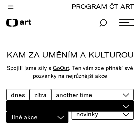
PROGRAM ČT ART
Česká televize
Zpravodajství
Sport
KAM ZA UMĚNÍM A KULTUROU
iVysílání
Spojili jsme síly s
GoOut
. Ten vám zde přináší své
TV program
pozvánky na nejrůznější akce
Pro děti
edu
dnes
zítra
Vše o ČT
novinky
Jiné akce