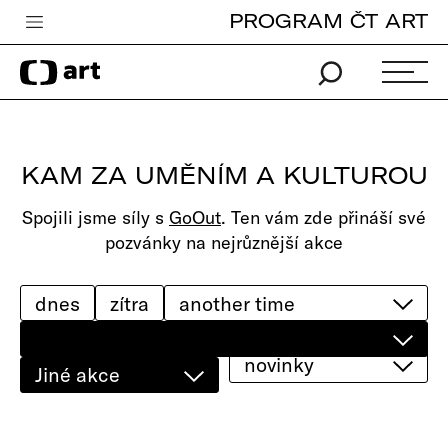
PROGRAM ČT ART
Česká televize
Zpravodajství
Sport
KAM ZA UMĚNÍM A KULTUROU
iVysílání
Spojili jsme síly s
GoOut
. Ten vám zde přináší své
TV program
pozvánky na nejrůznější akce
Pro děti
edu
dnes
zítra
Vše o ČT
novinky
Jiné akce