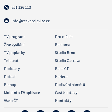
261 136 113
info@ceskatelevize.cz
TV program
Pro média
Živé vysílání
Reklama
TV poplatky
Studio Brno
Teletext
Studio Ostrava
Podcasty
Rada ČT
Počasí
Kariéra
E-shop
Podávání námětů
Mobilní a TV aplikace
Časté dotazy
Vše o ČT
Kontakty