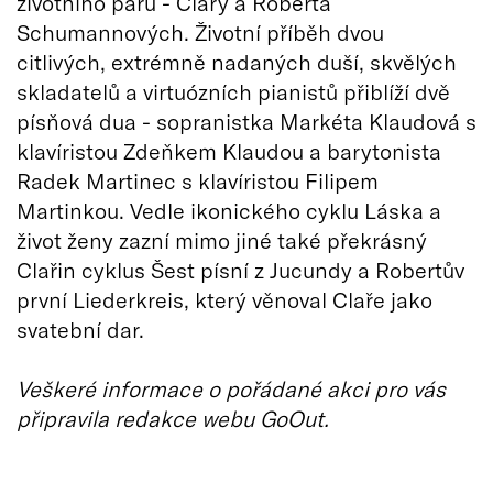
životního páru - Clary a Roberta
Schumannových. Životní příběh dvou
citlivých, extrémně nadaných duší, skvělých
skladatelů a virtuózních pianistů přiblíží dvě
písňová dua - sopranistka Markéta Klaudová s
klavíristou Zdeňkem Klaudou a barytonista
Radek Martinec s klavíristou Filipem
Martinkou. Vedle ikonického cyklu Láska a
život ženy zazní mimo jiné také překrásný
Clařin cyklus Šest písní z Jucundy a Robertův
první Liederkreis, který věnoval Claře jako
svatební dar.
Veškeré informace o pořádané akci pro vás
připravila redakce webu GoOut.