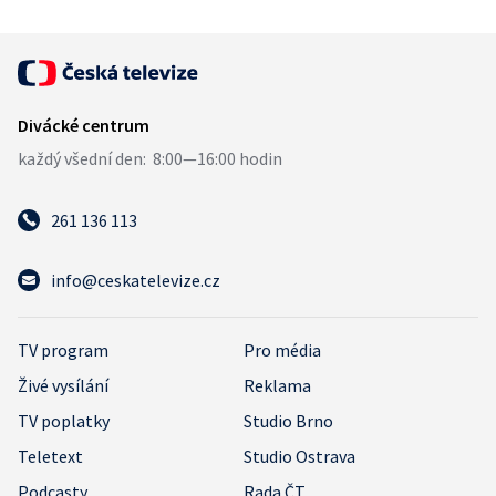
261 136 113
info@ceskatelevize.cz
TV program
Pro média
Živé vysílání
Reklama
TV poplatky
Studio Brno
Teletext
Studio Ostrava
Podcasty
Rada ČT