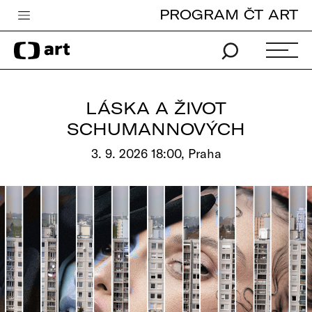
PROGRAM ČT ART
Česká televize
Zpravodajství
Sport
LÁSKA A ŽIVOT
iVysílání
SCHUMANNOVÝCH
TV program
3. 9. 2026 18:00, Praha
Pro děti
edu
Vše o ČT