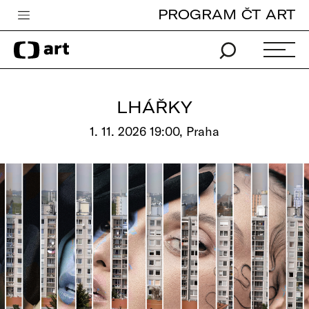
PROGRAM ČT ART
Česká televize
Zpravodajství
Sport
LHÁŘKY
iVysílání
1. 11. 2026 19:00, Praha
TV program
Pro děti
edu
Vše o ČT