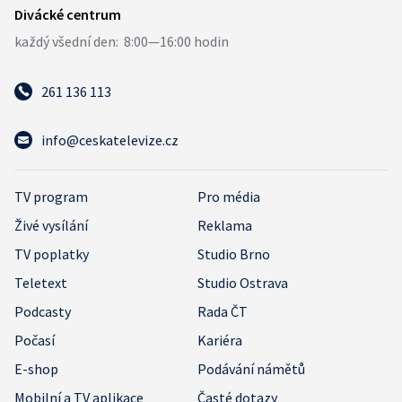
261 136 113
info@ceskatelevize.cz
TV program
Pro média
Živé vysílání
Reklama
TV poplatky
Studio Brno
Teletext
Studio Ostrava
Podcasty
Rada ČT
Počasí
Kariéra
E-shop
Podávání námětů
Mobilní a TV aplikace
Časté dotazy