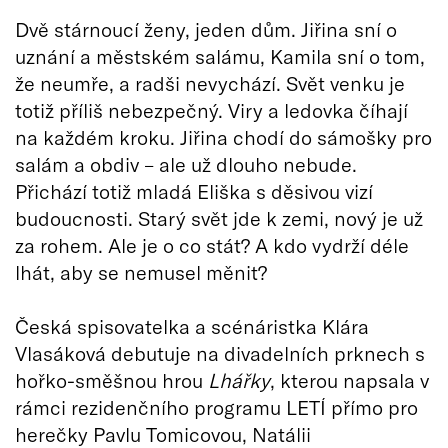
Dvě stárnoucí ženy, jeden dům. Jiřina sní o
uznání a městském salámu, Kamila sní o tom,
že neumře, a radši nevychází. Svět venku je
totiž příliš nebezpečný. Viry a ledovka číhají
na každém kroku. Jiřina chodí do sámošky pro
salám a obdiv – ale už dlouho nebude.
Přichází totiž mladá Eliška s děsivou vizí
budoucnosti. Starý svět jde k zemi, nový je už
za rohem. Ale je o co stát? A kdo vydrží déle
lhát, aby se nemusel měnit?
Česká spisovatelka a scénáristka Klára
Vlasáková debutuje na divadelních prknech s
hořko-směšnou hrou
Lhářky
, kterou napsala v
rámci rezidenčního programu LETÍ přímo pro
herečky Pavlu Tomicovou, Natálii