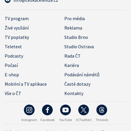
info@ceskatelevize.cz
TV program
Pro média
Živé vysílání
Reklama
TV poplatky
Studio Brno
Teletext
Studio Ostrava
Podcasty
Rada ČT
Počasí
Kariéra
E-shop
Podávání námětů
Mobilní a TV aplikace
Časté dotazy
Vše o ČT
Kontakty
Instagram
Facebook
YouTube
X (Twitter)
Threads