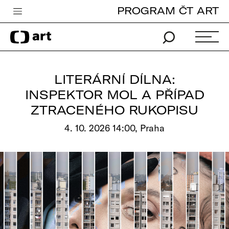
PROGRAM ČT ART
Česká televize
Zpravodajství
Sport
LITERÁRNÍ DÍLNA:
iVysílání
INSPEKTOR MOL A PŘÍPAD
ZTRACENÉHO RUKOPISU
TV program
4. 10. 2026 14:00, Praha
Pro děti
edu
Vše o ČT