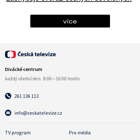
více
261 136 113
info@ceskatelevize.cz
TV program
Pro média