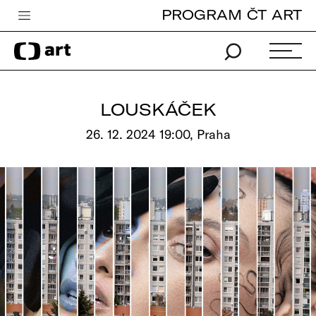
PROGRAM ČT ART
Česká televize
Zpravodajství
Sport
LOUSKÁČEK
iVysílání
26. 12. 2024 19:00, Praha
TV program
Pro děti
edu
Vše o ČT