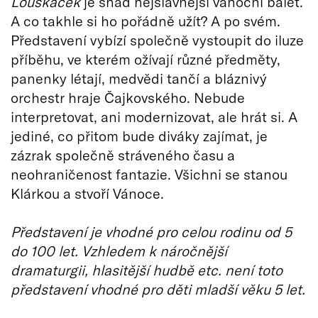
Louskáček
je snad nejslavnější vánoční balet.
A co takhle si ho pořádně užít? A po svém.
Představení vybízí společně vystoupit do iluze
příběhu, ve kterém ožívají různé předměty,
panenky létají, medvědi tančí a bláznivý
orchestr hraje Čajkovského. Nebude
interpretovat, ani modernizovat, ale hrát si. A
jediné, co přitom bude diváky zajímat, je
zázrak společně stráveného času a
neohraničenost fantazie. Všichni se stanou
Klárkou a stvoří Vánoce.
Představení je vhodné pro celou rodinu od 5
do 100 let. Vzhledem k náročnější
dramaturgii, hlasitější hudbě etc. není toto
představení vhodné pro děti mladší věku 5 let.