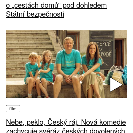
o „cestách domů“ pod dohledem
Státní bezpečnosti
film
Nebe, peklo, Český ráj. Nová komedie
zachycuje svéráz českých dovolených