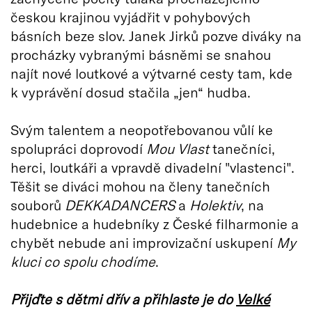
českou krajinou vyjádřit v pohybových
básních beze slov. Janek Jirků pozve diváky na
procházky vybranými básněmi se snahou
najít nové loutkové a výtvarné cesty tam, kde
k vyprávění dosud stačila „jen“ hudba.
Svým talentem a neopotřebovanou vůlí ke
spolupráci doprovodí
Mou Vlast
tanečníci,
herci, loutkáři a vpravdě divadelní "vlastenci".
Těšit se diváci mohou na členy tanečních
souborů
DEKKADANCERS
a
Holektiv
, na
hudebnice a hudebníky z České filharmonie a
chybět nebude ani improvizační uskupení
My
kluci co spolu chodíme
.
Přijďte s dětmi dřív a přihlaste je do
Velké