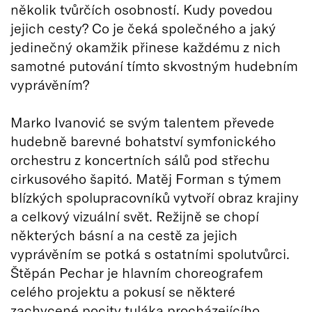
několik tvůrčích osobností. Kudy povedou
jejich cesty? Co je čeká společného a jaký
jedinečný okamžik přinese každému z nich
samotné putování tímto skvostným hudebním
vyprávěním?
Marko Ivanović se svým talentem převede
hudebně barevné bohatství symfonického
orchestru z koncertních sálů pod střechu
cirkusového šapitó. Matěj Forman s týmem
blízkých spolupracovníků vytvoří obraz krajiny
a celkový vizuální svět. Režijně se chopí
některých básní a na cestě za jejich
vyprávěním se potká s ostatními spolutvůrci.
Štěpán Pechar je hlavním choreografem
celého projektu a pokusí se některé
zachycené pocity tuláka procházejícího