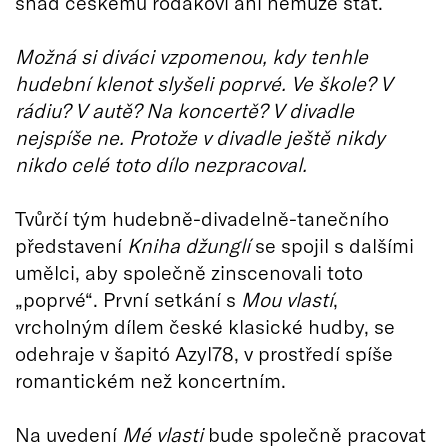
snad českému rodákovi ani nemůže stát.
Možná si diváci vzpomenou, kdy tenhle
hudební klenot slyšeli poprvé. Ve škole? V
rádiu? V autě? Na koncertě? V divadle
nejspíše ne. Protože v divadle ještě nikdy
nikdo celé toto dílo nezpracoval.
Tvůrčí tým hudebně-divadelně-tanečního
představení
Kniha džunglí
se spojil s dalšími
umělci, aby společně zinscenovali toto
„poprvé“. První setkání s
Mou vlastí
,
vrcholným dílem české klasické hudby, se
odehraje v šapitó Azyl78, v prostředí spíše
romantickém než koncertním.
Na uvedení
Mé vlasti
bude společně pracovat