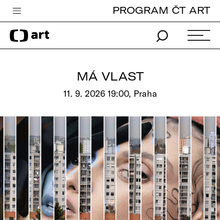
PROGRAM ČT ART
Česká televize
Zpravodajství
Sport
MÁ VLAST
iVysílání
11. 9. 2026 19:00, Praha
TV program
Pro děti
edu
Vše o ČT