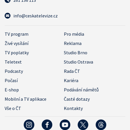
261 136 113
info@ceskatelevize.cz
TV program
Pro média
Živé vysílání
Reklama
TV poplatky
Studio Brno
Teletext
Studio Ostrava
Podcasty
Rada ČT
Počasí
Kariéra
E-shop
Podávání námětů
Mobilní a TV aplikace
Časté dotazy
Vše o ČT
Kontakty