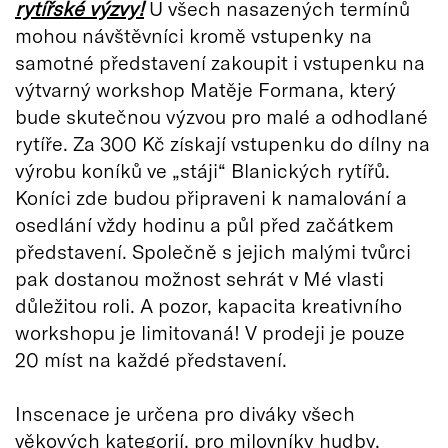
rytířské výzvy!
U všech nasazených termínů
mohou návštěvníci kromě vstupenky na
samotné představení zakoupit i vstupenku na
výtvarný workshop Matěje Formana, který
bude skutečnou výzvou pro malé a odhodlané
rytíře. Za 300 Kč získají vstupenku do dílny na
výrobu koníků ve „stáji“ Blanických rytířů.
Koníci zde budou připraveni k namalování a
osedlání vždy hodinu a půl před začátkem
představení. Společně s jejich malými tvůrci
pak dostanou možnost sehrát v Mé vlasti
důležitou roli. A pozor, kapacita kreativního
workshopu je limitovaná! V prodeji je pouze
20 míst na každé představení.
Inscenace je určena pro diváky všech
věkových kategorií, pro milovníky hudby,