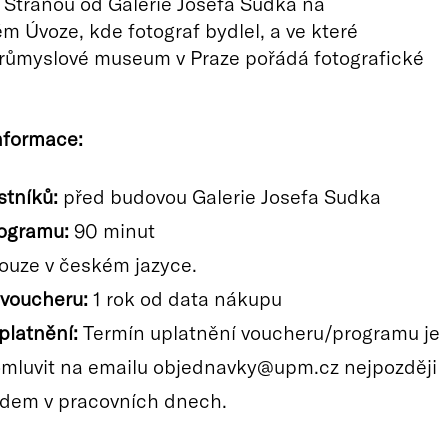
Stranou od Galerie Josefa Sudka na
 Úvoze, kde fotograf bydlel, a ve které
ůmyslové museum v Praze pořádá fotografické
nformace:
stníků:
před budovou Galerie Josefa Sudka
ogramu:
90 minut
ouze v českém jazyce.
 voucheru:
1 rok od data nákupu
platnění:
Termín uplatnění voucheru/programu je
mluvit na emailu objednavky@upm.cz nejpozději
edem v pracovních dnech.