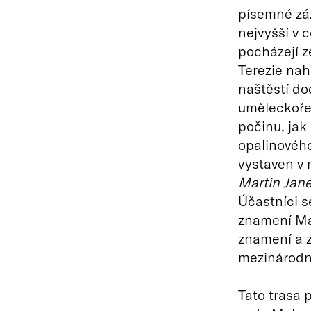
písemné záz
nejvyšší v 
pocházejí ze
Terezie nah
naštěstí d
uměleckoře
počinu, jak
opalinového
vystaven v 
Martin Jane
Účastníci s
znamení Ma
znamení a z
mezinárodn
Tato trasa