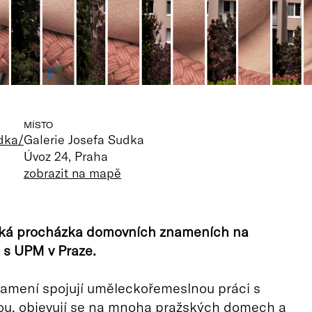
MÍSTO
dka/
Galerie Josefa Sudka
Úvoz 24, Praha
zobrazit na mapě
ká procházka domovních znameních na
 s UPM v Praze.
amení spojují uměleckořemeslnou práci s
ou, objevují se na mnoha pražských domech a