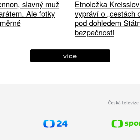
ennon, slavný muž
Etnoložka Kreisslov
arátem. Ale fotky
vypráví o „cestách
ůměrné
pod dohledem Státn
bezpečnosti
více
Česká televize 