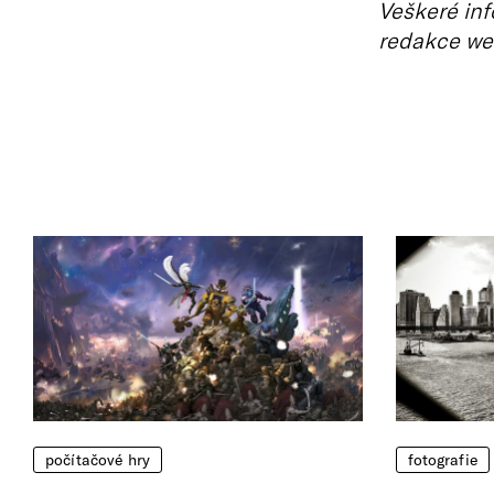
Veškeré inf
redakce we
počítačové hry
fotografie