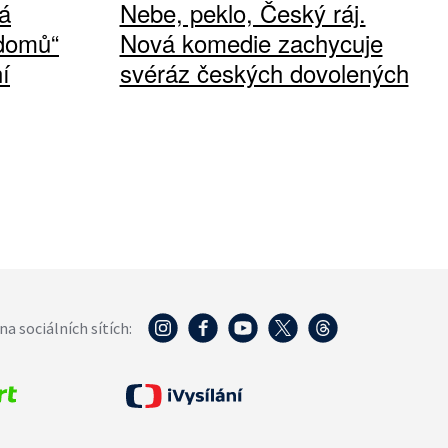
á
Nebe, peklo, Český ráj.
 domů“
Nová komedie zachycuje
í
svéráz českých dovolených
na sociálních sítích: