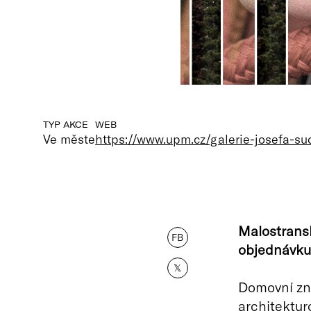
TYP AKCE
WEB
Ve měste
https://www.upm.cz/galerie-josefa-su
Malostrans
FB
objednávku
𝕏
Domovní zn
architektur