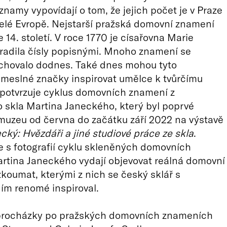
namy vypovídají o tom, že jejich počet je v Praze
celé Evropě. Nejstarší pražská domovní znamení
 14. století. V roce 1770 je císařovna Marie
radila čísly popisnými. Mnoho znamení se
ochovalo dodnes. Také dnes mohou tyto
meslné značky inspirovat umělce k tvůrčímu
 potvrzuje cyklus domovních znamení z
 skla Martina Janeckého, který byl poprvé
muzeu od června do začátku září 2022 na výstavě
cký: Hvězdáři a jiné studiové práce ze skla
.
e s fotografií cyklu skleněných domovních
rtina Janeckého vydají objevovat reálná domovní
koumat, kterými z nich se český sklář s
ím renomé inspiroval.
 procházky po pražských domovních znameních