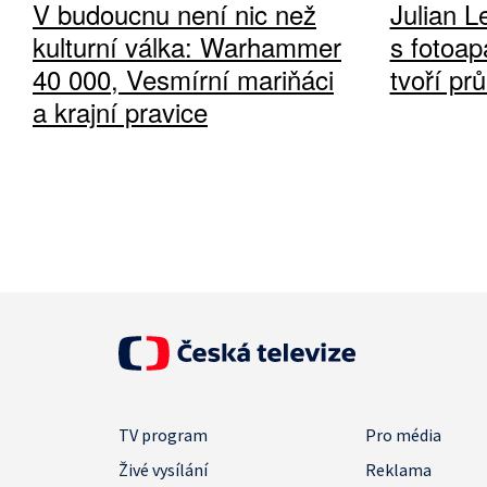
V budoucnu není nic než
Julian L
kulturní válka: Warhammer
s fotoap
40 000, Vesmírní mariňáci
tvoří pr
a krajní pravice
TV program
Pro média
Živé vysílání
Reklama