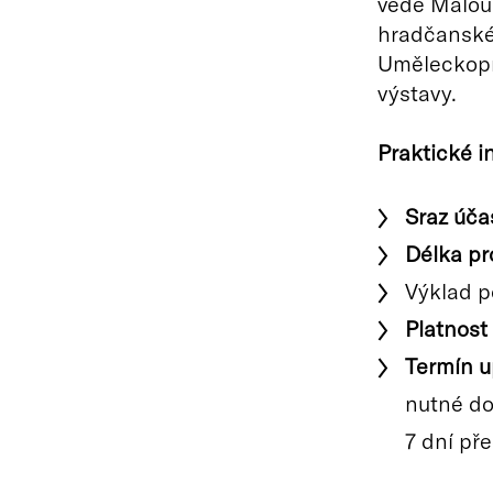
vede Malou 
hradčanském
Uměleckopr
výstavy.
Praktické i
Sraz úča
Délka pr
Výklad p
Platnost
Termín u
nutné do
7 dní př