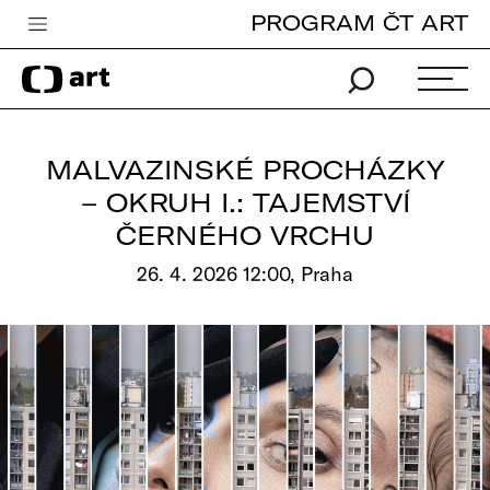
PROGRAM ČT ART
Česká televize
Zpravodajství
Sport
MALVAZINSKÉ PROCHÁZKY
iVysílání
– OKRUH I.: TAJEMSTVÍ
ČERNÉHO VRCHU
TV program
26. 4. 2026 12:00, Praha
Pro děti
edu
Vše o ČT