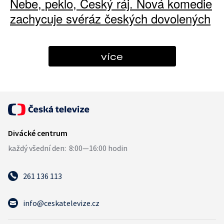
Nebe, peklo, Český ráj. Nová komedie
zachycuje svéráz českých dovolených
více
261 136 113
info@ceskatelevize.cz