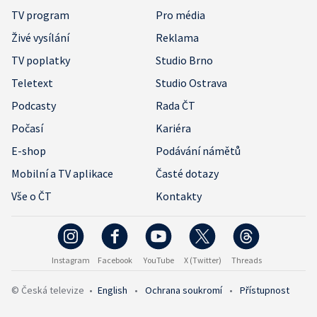
TV program
Pro média
Živé vysílání
Reklama
TV poplatky
Studio Brno
Teletext
Studio Ostrava
Podcasty
Rada ČT
Počasí
Kariéra
E-shop
Podávání námětů
Mobilní a TV aplikace
Časté dotazy
Vše o ČT
Kontakty
Instagram
Facebook
YouTube
X (Twitter)
Threads
© Česká televize
•
English
•
Ochrana soukromí
•
Přístupnost