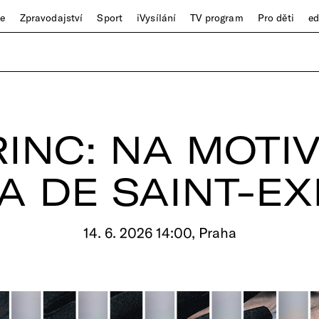
ze
Zpravodajství
Sport
iVysílání
TV program
Pro děti
e
INC: NA MOTI
A DE SAINT-E
14. 6. 2026 14:00, Praha