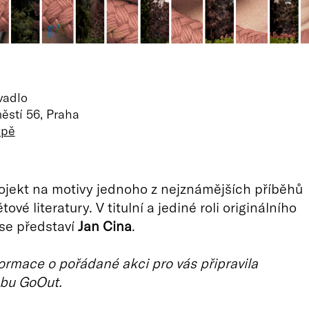
vadlo
ěstí 56, Praha
apě
jekt na motivy jednoho z nejznámějších příběhů
ové literatury. V titulní a jediné roli originálního
se představí
Jan Cina
.
ormace o pořádané akci pro vás připravila
bu GoOut.