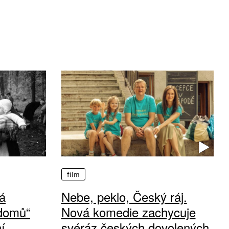
film
á
Nebe, peklo, Český ráj.
 domů“
Nová komedie zachycuje
í
svéráz českých dovolených