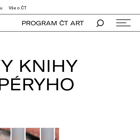
du
Vše o ČT
PROGRAM ČT ART
VY KNIHY
XPÉRYHO