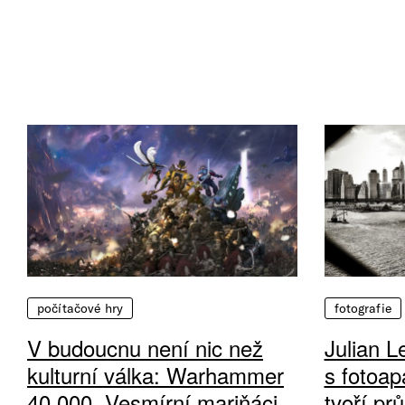
počítačové hry
fotografie
V budoucnu není nic než
Julian L
kulturní válka: Warhammer
s fotoap
40 000, Vesmírní mariňáci
tvoří pr