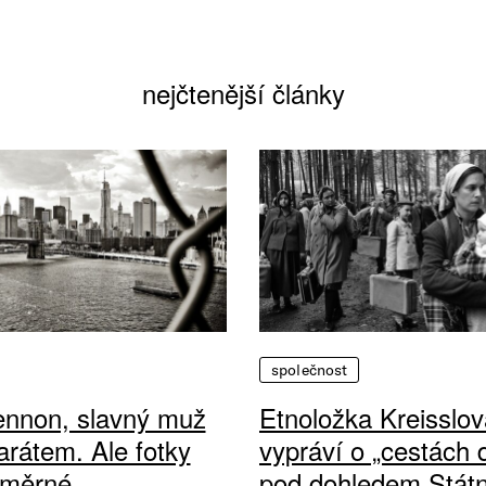
nejčtenější články
společnost
ennon, slavný muž
Etnoložka Kreisslov
arátem. Ale fotky
vypráví o „cestách
ůměrné
pod dohledem Státn