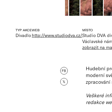
TYP AKCE
WEB
MÍSTO
Divadlo
http://www.studiodva.cz/
Studio DVA di
Václavské nám
zobrazit na m
Hudební pro
FB
moderní svět
zpracování 
𝕏
Veškeré inf
redakce we