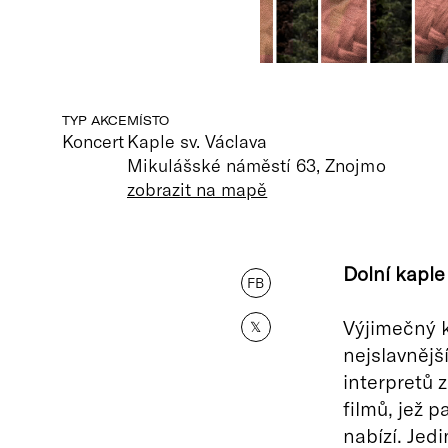
TYP AKCE
MÍSTO
Koncert
Kaple sv. Václava
Mikulášské náměstí 63, Znojmo
zobrazit na mapě
Dolní kaple
FB
Výjimečný k
𝕏
nejslavnějš
interpretů 
filmů, jež 
nabízí. Jed