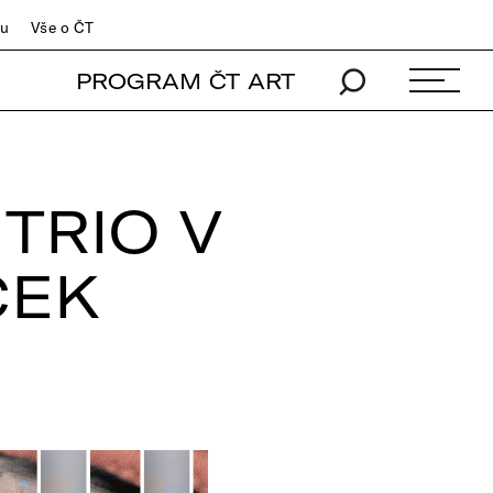
du
Vše o ČT
PROGRAM ČT ART
TRIO V
ČEK