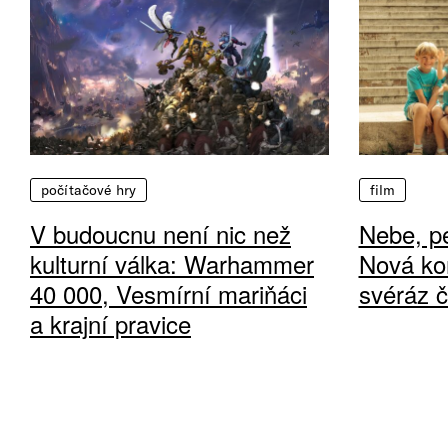
počítačové hry
film
V budoucnu není nic než
Nebe, pe
kulturní válka: Warhammer
Nová ko
40 000, Vesmírní mariňáci
svéráz 
a krajní pravice