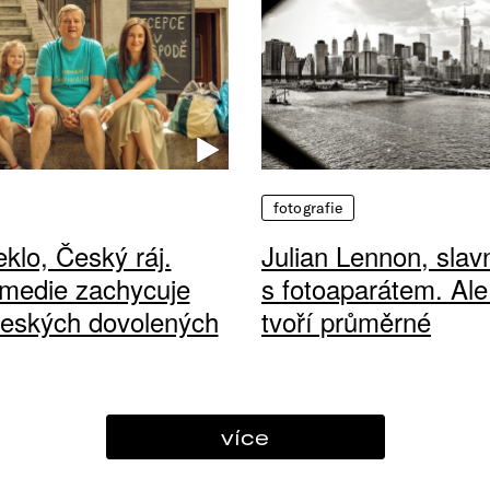
fotografie
klo, Český ráj.
Julian Lennon, sla
medie zachycuje
s fotoaparátem. Ale
českých dovolených
tvoří průměrné
více