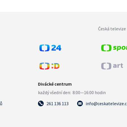
Česká televize 
tů
261 136 113
info@ceskatelevize.