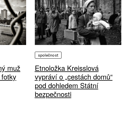
společnost
vný muž
Etnoložka Kreisslová
 fotky
vypráví o „cestách domů“
pod dohledem Státní
bezpečnosti