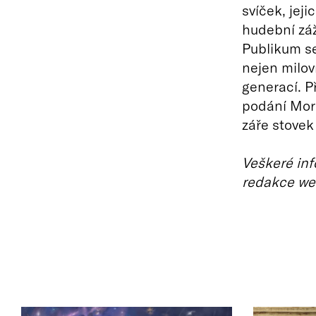
svíček, jeji
hudební záž
Publikum se
nejen milov
generací. P
podání Mora
záře stovek
Veškeré inf
redakce we