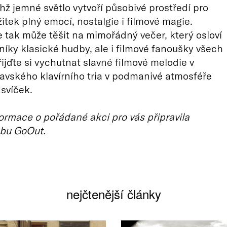
chž jemné světlo vytvoří působivé prostředí pro
itek plný emocí, nostalgie i filmové magie.
 tak může těšit na mimořádný večer, který osloví
níky klasické hudby, ale i filmové fanoušky všech
řijďte si vychutnat slavné filmové melodie v
vského klavírního tria v podmanivé atmosféře
 svíček.
ormace o pořádané akci pro vás připravila
bu GoOut.
nejčtenější články