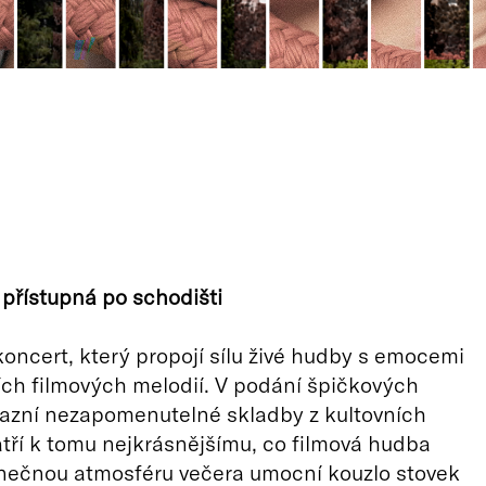
 přístupná po schodišti
oncert, který propojí sílu živé hudby s emocemi
ích filmových melodií. V podání špičkových
zazní nezapomenutelné skladby z kultovních
patří k tomu nejkrásnějšímu, co filmová hudba
inečnou atmosféru večera umocní kouzlo stovek