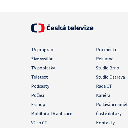
TV program
Pro média
Živé vysílání
Reklama
TV poplatky
Studio Brno
Teletext
Studio Ostrava
Podcasty
Rada ČT
Počasí
Kariéra
E-shop
Podávání námě
Mobilní a TV aplikace
Časté dotazy
Vše o ČT
Kontakty