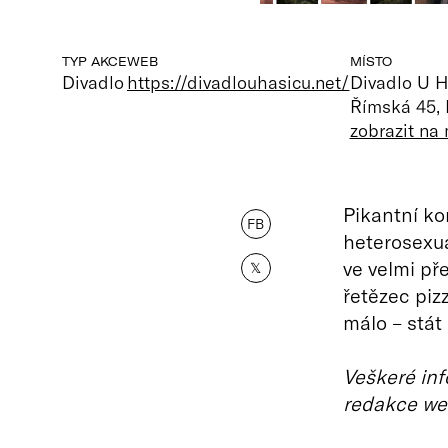
TYP AKCE
WEB
MÍSTO
Divadlo
https://divadlouhasicu.net/
Divadlo U H
Římská 45,
zobrazit na
Pikantní k
FB
heterosexuá
ve velmi př
𝕏
řetězec pizz
málo – stá
Veškeré inf
redakce we