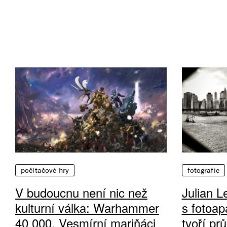
počítačové hry
fotografie
V budoucnu není nic než
Julian L
kulturní válka: Warhammer
s fotoap
40 000, Vesmírní mariňáci
tvoří pr