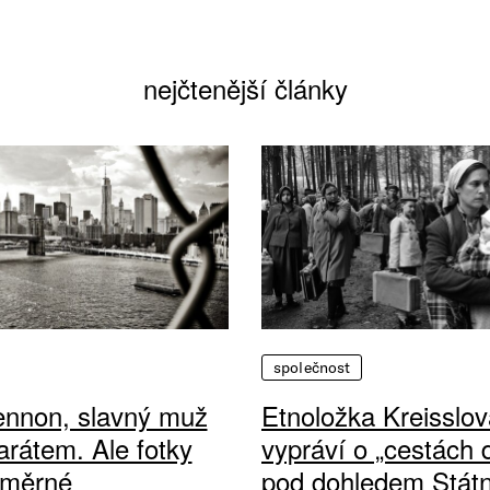
nejčtenější články
společnost
ennon, slavný muž
Etnoložka Kreisslov
arátem. Ale fotky
vypráví o „cestách
ůměrné
pod dohledem Státn