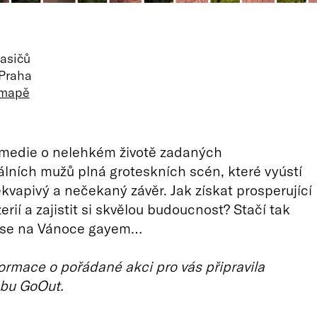
asičů
 Praha
 mapě
omedie o nelehkém životě zadaných
lních mužů plná groteskních scén, které vyústí
ekvapivý a nečekaný závěr. Jak získat prosperující
erií a zajistit si skvělou budoucnost? Stačí tak
t se na Vánoce gayem…
ormace o pořádané akci pro vás připravila
bu GoOut.