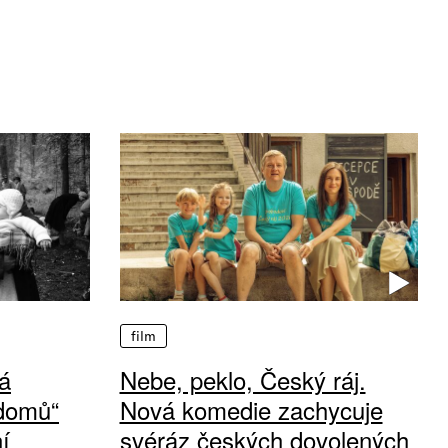
film
á
Nebe, peklo, Český ráj.
 domů“
Nová komedie zachycuje
í
svéráz českých dovolených