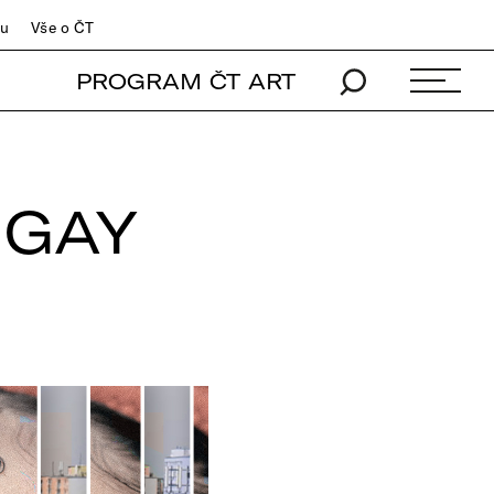
du
Vše o ČT
PROGRAM ČT ART
 GAY