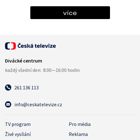
více
261 136 113
info@ceskatelevize.cz
TV program
Pro média
Živé vysílání
Reklama