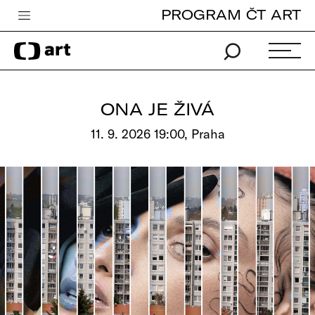
PROGRAM ČT ART
Česká televize
Zpravodajství
Sport
ONA JE ŽIVÁ
iVysílání
11. 9. 2026 19:00, Praha
TV program
Pro děti
edu
Vše o ČT