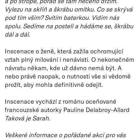
a po stropě, pořád se tam něčeho držím.
Vylezu na skříň a škrábu omítku. Co se skrývá
pod tím vším? Svítím baterkou. Vidím nás
spolu. Sedíme na posteli a hádáme se, škrábu
dál a dál.
Inscenace o ženě, která zažila ochromující
vztah plný milování i nenávisti. O nekonečném
návratu někam, kde už dávno nemá být. A
nebo právě naopak, o nutnosti vše si vědomě
prožít, aby mohla definitivně odejít.
Inscenace vychází z románu oceňované
francouzské autorky Pauline Delabroy-Allard
Taková je Sarah
.
Veškeré informace o pořádané akci pro vás