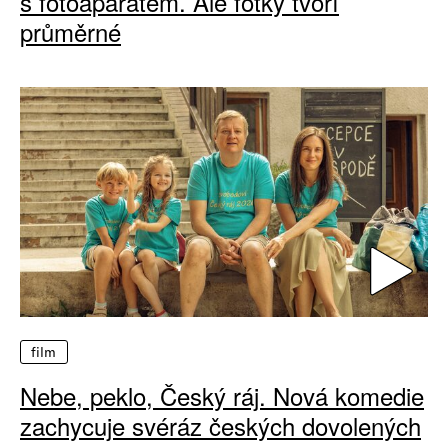
s fotoaparátem. Ale fotky tvoří
průměrné
film
Nebe, peklo, Český ráj. Nová komedie
zachycuje svéráz českých dovolených