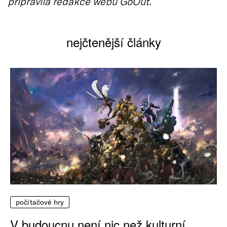
připravila redakce webu GoOut.
nejčtenější články
počítačové hry
V budoucnu není nic než kulturní