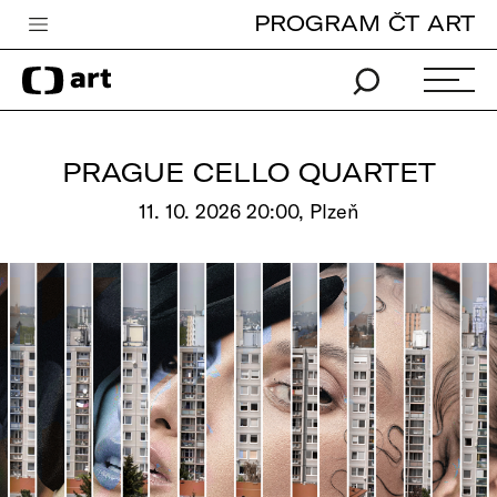
PROGRAM ČT ART
Česká televize
Zpravodajství
Sport
PRAGUE CELLO QUARTET
iVysílání
11. 10. 2026 20:00, Plzeň
TV program
Pro děti
edu
Vše o ČT