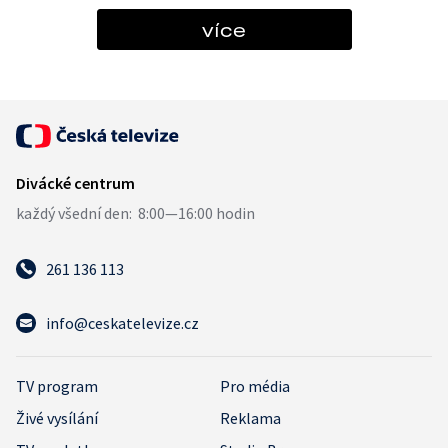
více
261 136 113
info@ceskatelevize.cz
TV program
Pro média
Živé vysílání
Reklama