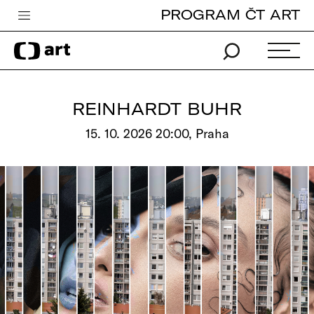
PROGRAM ČT ART
Česká televize
Zpravodajství
Sport
REINHARDT BUHR
iVysílání
15. 10. 2026 20:00, Praha
TV program
Pro děti
edu
Vše o ČT