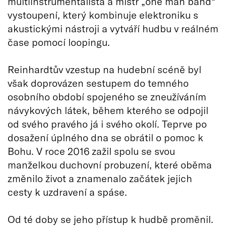
multiinstrumentalista a mistr „one man band“
vystoupení, který kombinuje elektroniku s
akustickými nástroji a vytváří hudbu v reálném
čase pomocí loopingu.
Reinhardtův vzestup na hudební scéně byl
však doprovázen sestupem do temného
osobního období spojeného se zneužíváním
návykových látek, během kterého se odpojil
od svého pravého já i svého okolí. Teprve po
dosažení úplného dna se obrátil o pomoc k
Bohu. V roce 2016 zažil spolu se svou
manželkou duchovní probuzení, které oběma
změnilo život a znamenalo začátek jejich
cesty k uzdravení a spáse.
Od té doby se jeho přístup k hudbě proměnil.