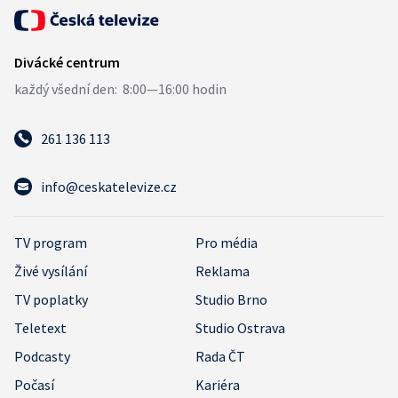
261 136 113
info@ceskatelevize.cz
TV program
Pro média
Živé vysílání
Reklama
TV poplatky
Studio Brno
Teletext
Studio Ostrava
Podcasty
Rada ČT
Počasí
Kariéra