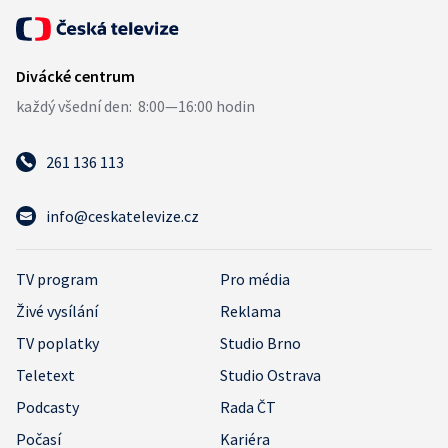
261 136 113
info@ceskatelevize.cz
TV program
Pro média
Živé vysílání
Reklama
TV poplatky
Studio Brno
Teletext
Studio Ostrava
Podcasty
Rada ČT
Počasí
Kariéra