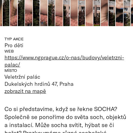
TYP AKCE
Pro děti
WEB
https://www.ngprague.cz/o-nas/budovy/veletrzni-
palac/
MÍSTO
Veletržní palác
Dukelských hrdinů 47, Praha
zobrazit na mapě
Co si představíme, když se řekne SOCHA?
Společně se ponoříme do světa soch, objektů
a instalací. Může socha svítit, hýbat se či
hořet? Prozkoumáme různé sochařské