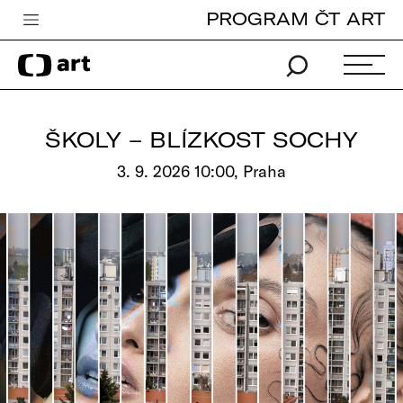
PROGRAM ČT ART
Česká televize
Zpravodajství
Sport
ŠKOLY – BLÍZKOST SOCHY
iVysílání
3. 9. 2026 10:00, Praha
TV program
Pro děti
edu
Vše o ČT