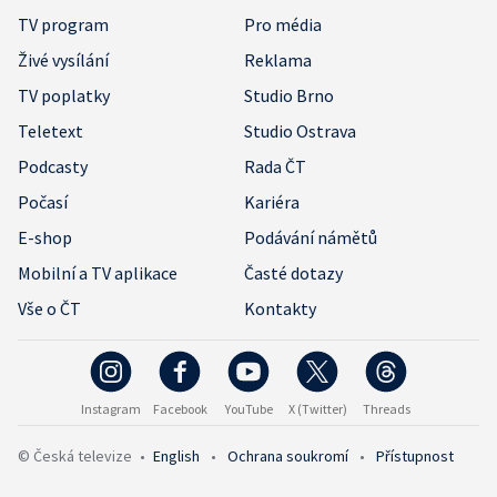
TV program
Pro média
Živé vysílání
Reklama
TV poplatky
Studio Brno
Teletext
Studio Ostrava
Podcasty
Rada ČT
Počasí
Kariéra
E-shop
Podávání námětů
Mobilní a TV aplikace
Časté dotazy
Vše o ČT
Kontakty
Instagram
Facebook
YouTube
X (Twitter)
Threads
© Česká televize
•
English
•
Ochrana soukromí
•
Přístupnost