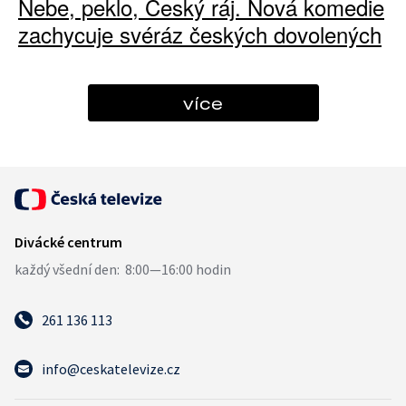
Nebe, peklo, Český ráj. Nová komedie
zachycuje svéráz českých dovolených
více
261 136 113
info@ceskatelevize.cz