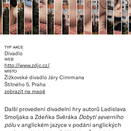
TYP AKCE
Divadlo
WEB
http://www.zdjc.cz/
MÍSTO
Žižkovské divadlo Járy Cimrmana
Štítného 5, Praha
zobrazit na mapě
Další provedení divadelní hry autorů Ladislava
Smoljaka a Zdeňka Svěráka
Dobytí severního
pólu
v anglickém jazyce v podání anglických