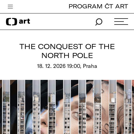
PROGRAM ČT ART
Česká televize
Zpravodajství
Sport
THE CONQUEST OF THE
iVysílání
NORTH POLE
TV program
18. 12. 2026 19:00, Praha
Pro děti
edu
Vše o ČT