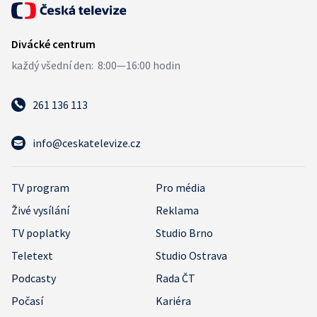
261 136 113
info@ceskatelevize.cz
TV program
Pro média
Živé vysílání
Reklama
TV poplatky
Studio Brno
Teletext
Studio Ostrava
Podcasty
Rada ČT
Počasí
Kariéra