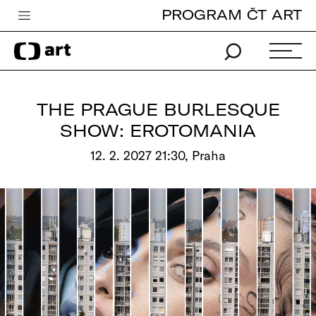
PROGRAM ČT ART
Česká televize
Zpravodajství
Sport
THE PRAGUE BURLESQUE
iVysílání
SHOW: EROTOMANIA
TV program
12. 2. 2027 21:30, Praha
Pro děti
edu
Vše o ČT